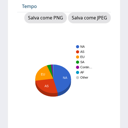
Tempo
Salva come PNG
Salva come JPEG
NA
AS
EU
SA
Contin…
AF
EU
Other
NA
AS