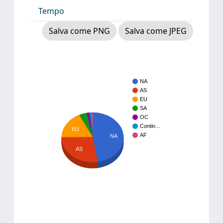
Tempo
Salva come PNG
Salva come JPEG
NA
AS
EU
SA
OC
Contin…
EU
AF
NA
AS