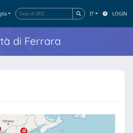
glia
IT
LOGIN
ità di Ferrara