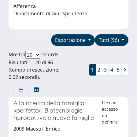
Afferenza
Dipartimento di Giurisprudenza
Esportazione
Tutti (96)
Mostra
records
Risultati 1 - 20 di 96
(tempo di esecuzione:
1
2
3
4
5
0.02 secondi).
Alla ricerca della famiglia
file con
accesso
«perfetta». Biotecnologie
da
riproduttive e nuove famiglie
definire
2009 Maestri, Enrico