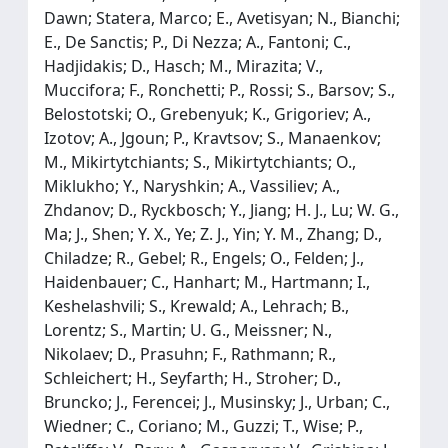
Dawn; Statera, Marco; E., Avetisyan; N., Bianchi;
E., De Sanctis; P., Di Nezza; A., Fantoni; C.,
Hadjidakis; D., Hasch; M., Mirazita; V.,
Muccifora; F., Ronchetti; P., Rossi; S., Barsov; S.,
Belostotski; O., Grebenyuk; K., Grigoriev; A.,
Izotov; A., Jgoun; P., Kravtsov; S., Manaenkov;
M., Mikirtytchiants; S., Mikirtytchiants; O.,
Miklukho; Y., Naryshkin; A., Vassiliev; A.,
Zhdanov; D., Ryckbosch; Y., Jiang; H. J., Lu; W. G.,
Ma; J., Shen; Y. X., Ye; Z. J., Yin; Y. M., Zhang; D.,
Chiladze; R., Gebel; R., Engels; O., Felden; J.,
Haidenbauer; C., Hanhart; M., Hartmann; I.,
Keshelashvili; S., Krewald; A., Lehrach; B.,
Lorentz; S., Martin; U. G., Meissner; N.,
Nikolaev; D., Prasuhn; F., Rathmann; R.,
Schleichert; H., Seyfarth; H., Stroher; D.,
Bruncko; J., Ferencei; J., Musinsky; J., Urban; C.,
Wiedner; C., Coriano; M., Guzzi; T., Wise; P.,