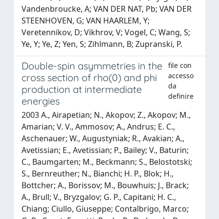
Vandenbroucke, A; VAN DER NAT, Pb; VAN DER
STEENHOVEN, G; VAN HAARLEM, Y;
Veretennikov, D; Vikhrov, V; Vogel, C; Wang, S;
Ye, Y; Ye, Z; Yen, S; Zihlmann, B; Zupranski, P.
Double-spin asymmetries in the
file con
accesso
cross section of rho(0) and phi
da
production at intermediate
definire
energies
2003 A., Airapetian; N., Akopov; Z., Akopov; M.,
Amarian; V. V., Ammosov; A., Andrus; E. C.,
Aschenauer; W., Augustyniak; R., Avakian; A.,
Avetissian; E., Avetissian; P., Bailey; V., Baturin;
C., Baumgarten; M., Beckmann; S., Belostotski;
S., Bernreuther; N., Bianchi; H. P., Blok; H.,
Bottcher; A., Borissov; M., Bouwhuis; J., Brack;
A., Brull; V., Bryzgalov; G. P., Capitani; H. C.,
Chiang; Ciullo, Giuseppe; Contalbrigo, Marco;