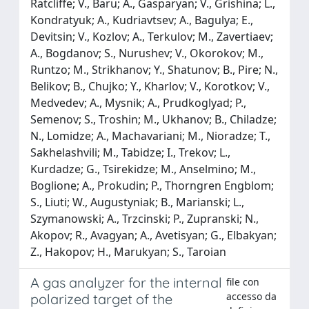
Ratcliffe; V., Baru; A., Gasparyan; V., Grishina; L.,
Kondratyuk; A., Kudriavtsev; A., Bagulya; E.,
Devitsin; V., Kozlov; A., Terkulov; M., Zavertiaev;
A., Bogdanov; S., Nurushev; V., Okorokov; M.,
Runtzo; M., Strikhanov; Y., Shatunov; B., Pire; N.,
Belikov; B., Chujko; Y., Kharlov; V., Korotkov; V.,
Medvedev; A., Mysnik; A., Prudkoglyad; P.,
Semenov; S., Troshin; M., Ukhanov; B., Chiladze;
N., Lomidze; A., Machavariani; M., Nioradze; T.,
Sakhelashvili; M., Tabidze; I., Trekov; L.,
Kurdadze; G., Tsirekidze; M., Anselmino; M.,
Boglione; A., Prokudin; P., Thorngren Engblom;
S., Liuti; W., Augustyniak; B., Marianski; L.,
Szymanowski; A., Trzcinski; P., Zupranski; N.,
Akopov; R., Avagyan; A., Avetisyan; G., Elbakyan;
Z., Hakopov; H., Marukyan; S., Taroian
A gas analyzer for the internal
file con
accesso da
polarized target of the