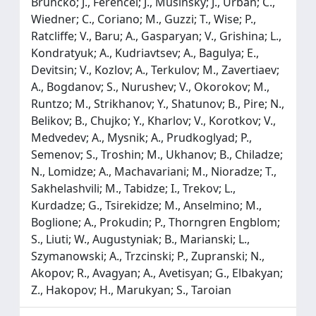
Bruncko; J., Ferencei; J., Musinsky; J., Urban; C.,
Wiedner; C., Coriano; M., Guzzi; T., Wise; P.,
Ratcliffe; V., Baru; A., Gasparyan; V., Grishina; L.,
Kondratyuk; A., Kudriavtsev; A., Bagulya; E.,
Devitsin; V., Kozlov; A., Terkulov; M., Zavertiaev;
A., Bogdanov; S., Nurushev; V., Okorokov; M.,
Runtzo; M., Strikhanov; Y., Shatunov; B., Pire; N.,
Belikov; B., Chujko; Y., Kharlov; V., Korotkov; V.,
Medvedev; A., Mysnik; A., Prudkoglyad; P.,
Semenov; S., Troshin; M., Ukhanov; B., Chiladze;
N., Lomidze; A., Machavariani; M., Nioradze; T.,
Sakhelashvili; M., Tabidze; I., Trekov; L.,
Kurdadze; G., Tsirekidze; M., Anselmino; M.,
Boglione; A., Prokudin; P., Thorngren Engblom;
S., Liuti; W., Augustyniak; B., Marianski; L.,
Szymanowski; A., Trzcinski; P., Zupranski; N.,
Akopov; R., Avagyan; A., Avetisyan; G., Elbakyan;
Z., Hakopov; H., Marukyan; S., Taroian