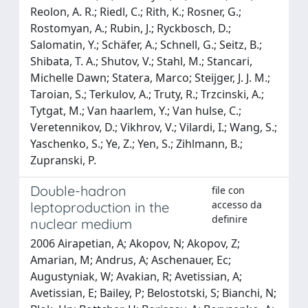
Reolon, A. R.; Riedl, C.; Rith, K.; Rosner, G.;
Rostomyan, A.; Rubin, J.; Ryckbosch, D.;
Salomatin, Y.; Schäfer, A.; Schnell, G.; Seitz, B.;
Shibata, T. A.; Shutov, V.; Stahl, M.; Stancari,
Michelle Dawn; Statera, Marco; Steijger, J. J. M.;
Taroian, S.; Terkulov, A.; Truty, R.; Trzcinski, A.;
Tytgat, M.; Van haarlem, Y.; Van hulse, C.;
Veretennikov, D.; Vikhrov, V.; Vilardi, I.; Wang, S.;
Yaschenko, S.; Ye, Z.; Yen, S.; Zihlmann, B.;
Zupranski, P.
Double-hadron
file con
accesso da
leptoproduction in the
definire
nuclear medium
2006 Airapetian, A; Akopov, N; Akopov, Z;
Amarian, M; Andrus, A; Aschenauer, Ec;
Augustyniak, W; Avakian, R; Avetissian, A;
Avetissian, E; Bailey, P; Belostotski, S; Bianchi, N;