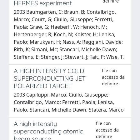
definire
HERMES experiment
2003 Baumgarten, C; Braun, B; Contalbrigo,
Marco; Court, G; Ciullo, Giuseppe; Ferretti,
Paola; Graw, G; Haeberli, W; Henoch, M;
Hertenberger, R; Koch, N; Kolster, H; Lenisa,
Paolo; Marukyan, H; Nass, A; Reggiani, Davide;
Rith, K; Simani, Mc; Stancari, Michelle Dawn;
Steffens, E; Stenger, J; Stewart, J; Tait, P; Wise, T.
A HIGH INTENSITY COLD
file con
accesso da
SUPERCONDUCTING JET
definire
POLARIZED TARGET
2003 Capiluppi, Marco; Ciullo, Giuseppe;
Contalbrigo, Marco; Ferretti, Paola; Lenisa,
Paolo; Stancari, Michelle Dawn; Statera, Marco
A high intensity
file con
accesso da
superconducting atomic
definire
beam source