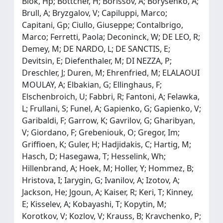
Blok, Hp; Bottcher, H; Borissov, A; Borysenko, A;
Brull, A; Bryzgalov, V; Capiluppi, Marco;
Capitani, Gp; Ciullo, Giuseppe; Contalbrigo,
Marco; Ferretti, Paola; Deconinck, W; DE LEO, R;
Demey, M; DE NARDO, L; DE SANCTIS, E;
Devitsin, E; Diefenthaler, M; DI NEZZA, P;
Dreschler, J; Duren, M; Ehrenfried, M; ELALAOUI
MOULAY, A; Elbakian, G; Ellinghaus, F;
Elschenbroich, U; Fabbri, R; Fantoni, A; Felawka,
L; Frullani, S; Funel, A; Gapienko, G; Gapienko, V;
Garibaldi, F; Garrow, K; Gavrilov, G; Gharibyan,
V; Giordano, F; Grebeniouk, O; Gregor, Im;
Griffioen, K; Guler, H; Hadjidakis, C; Hartig, M;
Hasch, D; Hasegawa, T; Hesselink, Wh;
Hillenbrand, A; Hoek, M; Holler, Y; Hommez, B;
Hristova, I; Iarygin, G; Ivanilov, A; Izotov, A;
Jackson, He; Jgoun, A; Kaiser, R; Keri, T; Kinney,
E; Kisselev, A; Kobayashi, T; Kopytin, M;
Korotkov, V; Kozlov, V; Krauss, B; Kravchenko, P;