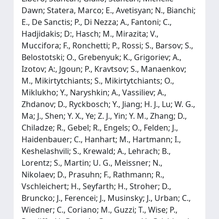
Dawn; Statera, Marco; E., Avetisyan; N., Bianchi;
E., De Sanctis; P., Di Nezza; A., Fantoni; C.,
Hadjidakis; D:, Hasch; M., Mirazita; V.,
Muccifora; F., Ronchetti; P., Rossi; S., Barsov; S.,
Belostotski; O., Grebenyuk; K., Grigoriev; A.,
Izotov; A:, Jgoun; P., Kravtsov; S., Manaenkov;
M., Mikirtytchiants; S., Mikirtytchiants; O.,
Miklukho; Y., Naryshkin; A., Vassiliev; A.,
Zhdanov; D., Ryckbosch; Y., Jiang; H. J., Lu; W. G.,
Ma; J., Shen; Y. X., Ye; Z. J., Yin; Y. M., Zhang; D.,
Chiladze; R., Gebel; R., Engels; O., Felden; J.,
Haidenbauer; C., Hanhart; M., Hartmann; I.,
Keshelashvili; S., Krewald; A., Lehrach; B.,
Lorentz; S., Martin; U. G., Meissner; N.,
Nikolaev; D., Prasuhn; F., Rathmann; R.,
Vschleichert; H., Seyfarth; H., Stroher; D.,
Bruncko; J., Ferencei; J., Musinsky; J., Urban; C.,
Wiedner; C., Coriano; M., Guzzi; T., Wise; P.,