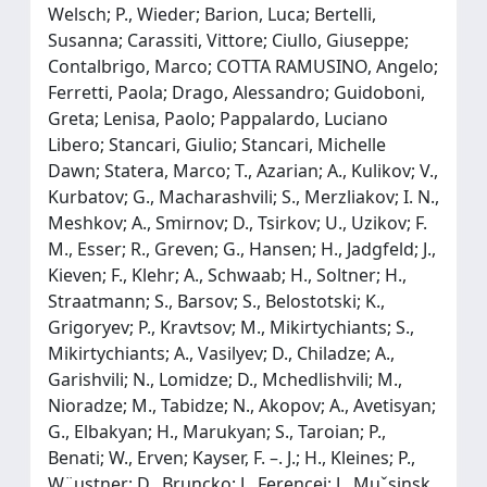
Welsch; P., Wieder; Barion, Luca; Bertelli,
Susanna; Carassiti, Vittore; Ciullo, Giuseppe;
Contalbrigo, Marco; COTTA RAMUSINO, Angelo;
Ferretti, Paola; Drago, Alessandro; Guidoboni,
Greta; Lenisa, Paolo; Pappalardo, Luciano
Libero; Stancari, Giulio; Stancari, Michelle
Dawn; Statera, Marco; T., Azarian; A., Kulikov; V.,
Kurbatov; G., Macharashvili; S., Merzliakov; I. N.,
Meshkov; A., Smirnov; D., Tsirkov; U., Uzikov; F.
M., Esser; R., Greven; G., Hansen; H., Jadgfeld; J.,
Kieven; F., Klehr; A., Schwaab; H., Soltner; H.,
Straatmann; S., Barsov; S., Belostotski; K.,
Grigoryev; P., Kravtsov; M., Mikirtychiants; S.,
Mikirtychiants; A., Vasilyev; D., Chiladze; A.,
Garishvili; N., Lomidze; D., Mchedlishvili; M.,
Nioradze; M., Tabidze; N., Akopov; A., Avetisyan;
G., Elbakyan; H., Marukyan; S., Taroian; P.,
Benati; W., Erven; Kayser, F. –. J.; H., Kleines; P.,
W¨ustner; D., Bruncko; J., Ferencei; J., Muˇsinsk