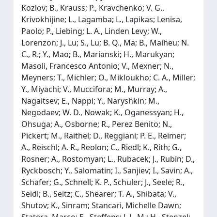
Kozlov; B., Krauss; P., Kravchenko; V. G.,
Krivokhijine; L., Lagamba; L., Lapikas; Lenisa,
Paolo; P., Liebing; L. A., Linden Levy; W.,
Lorenzon; J., Lu; S., Lu; B. Q., Ma; B., Maiheu; N.
C., R.; Y., Mao; B., Marianski; H., Marukyan;
Masoli, Francesco Antonio; V., Mexner; N.,
Meyners; T., Michler; O., Mikloukho; C. A., Miller;
Y., Miyachi; V., Muccifora; M., Murray; A.,
Nagaitsev; E., Nappi; Y., Naryshkin; M.,
Negodaev; W. D., Nowak; K., Oganessyan; H.,
Ohsuga; A., Osborne; R., Perez Benito; N.,
Pickert; M., Raithel; D., Reggiani; P. E., Reimer;
A., Reischl; A. R., Reolon; C., Riedl; K., Rith; G.,
Rosner; A., Rostomyan; L., Rubacek; J., Rubin; D.,
Ryckbosch; Y., Salomatin; I., Sanjiev; I., Savin; A.,
Schafer; G., Schnell; K. P., Schuler; J., Seele; R.,
Seidl; B., Seitz; C., Shearer; T. A., Shibata; V.,
Shutov; K., Sinram; Stancari, Michelle Dawn;
Statera, Marco; E., Steffens; J. J., M.; H., Stenzel;