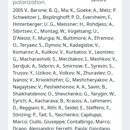
polarization.
2005 V., Barone; B. Q., Ma; K., Goeke; A., Metz; P.
Schweitzer J., Bisplinghoff; P. D., Eversheim; F.,
Hinterberger; U. G., Meissner; H., Rohdjess; A.,
Sibirtsev; C., Montag; W., Vogelsang; U.,
D'Alesio; F., Murgia; N., Buttimore; A., Efremov;
O., Teryaev; S., Dymov; N., Kadagidze; V.,
Komarov; A., Kulikov; V., Kurbatov; V., Leontiev;
G., Macharashvili; S., Merzliakov; I., Meshkov; V.,
Serdjuk; A., Sidorin; A., Smirnow; E., Syresin; S.,
Trusov; Y., Uzikov; A., Volkov; N., Zhuravlev; O.,
Ivanov; V., Krivokhizhin; G:, Meshcheryakov; A.,
Nagaytsev; V., Peshekhonov; A. A., Savin; B.,
Shaikhatdenov; O., Shevchenko; G., Yarygin; W.,
Eyrich; A., Kacharava; B., Krauss; A., Lehmann;
D., Reggiani; K., Rith; R., Seidel; E., Steffens; F.,
Stinzing; P., Tait; S., Yaschenko; Capiluppi,
Marco; Ciullo, Giuseppe; Contalbrigo, Marco;
Drago, Alessandro; Ferretti, Paola; Giordano,