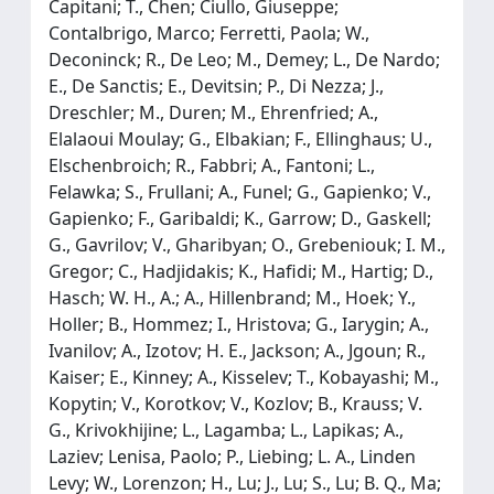
Capitani; T., Chen; Ciullo, Giuseppe;
Contalbrigo, Marco; Ferretti, Paola; W.,
Deconinck; R., De Leo; M., Demey; L., De Nardo;
E., De Sanctis; E., Devitsin; P., Di Nezza; J.,
Dreschler; M., Duren; M., Ehrenfried; A.,
Elalaoui Moulay; G., Elbakian; F., Ellinghaus; U.,
Elschenbroich; R., Fabbri; A., Fantoni; L.,
Felawka; S., Frullani; A., Funel; G., Gapienko; V.,
Gapienko; F., Garibaldi; K., Garrow; D., Gaskell;
G., Gavrilov; V., Gharibyan; O., Grebeniouk; I. M.,
Gregor; C., Hadjidakis; K., Hafidi; M., Hartig; D.,
Hasch; W. H., A.; A., Hillenbrand; M., Hoek; Y.,
Holler; B., Hommez; I., Hristova; G., Iarygin; A.,
Ivanilov; A., Izotov; H. E., Jackson; A., Jgoun; R.,
Kaiser; E., Kinney; A., Kisselev; T., Kobayashi; M.,
Kopytin; V., Korotkov; V., Kozlov; B., Krauss; V.
G., Krivokhijine; L., Lagamba; L., Lapikas; A.,
Laziev; Lenisa, Paolo; P., Liebing; L. A., Linden
Levy; W., Lorenzon; H., Lu; J., Lu; S., Lu; B. Q., Ma;