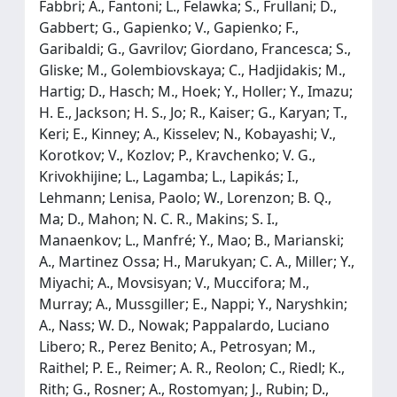
Fabbri; A., Fantoni; L., Felawka; S., Frullani; D.,
Gabbert; G., Gapienko; V., Gapienko; F.,
Garibaldi; G., Gavrilov; Giordano, Francesca; S.,
Gliske; M., Golembiovskaya; C., Hadjidakis; M.,
Hartig; D., Hasch; M., Hoek; Y., Holler; Y., Imazu;
H. E., Jackson; H. S., Jo; R., Kaiser; G., Karyan; T.,
Keri; E., Kinney; A., Kisselev; N., Kobayashi; V.,
Korotkov; V., Kozlov; P., Kravchenko; V. G.,
Krivokhijine; L., Lagamba; L., Lapikás; I.,
Lehmann; Lenisa, Paolo; W., Lorenzon; B. Q.,
Ma; D., Mahon; N. C. R., Makins; S. I.,
Manaenkov; L., Manfré; Y., Mao; B., Marianski;
A., Martinez Ossa; H., Marukyan; C. A., Miller; Y.,
Miyachi; A., Movsisyan; V., Muccifora; M.,
Murray; A., Mussgiller; E., Nappi; Y., Naryshkin;
A., Nass; W. D., Nowak; Pappalardo, Luciano
Libero; R., Perez Benito; A., Petrosyan; M.,
Raithel; P. E., Reimer; A. R., Reolon; C., Riedl; K.,
Rith; G., Rosner; A., Rostomyan; J., Rubin; D.,