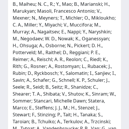
B., Maiheu; N. C., R.; Y., Mao; B., Marianski; H.,
Marukyan; Masoli, Francesco Antonio; V.,
Mexner; N., Meyners; T., Michler; O., Mikloukho;
C. A., Miller; Y., Miyachi; V., Muccifora; M.,
Murray; A., Nagaitsev; E., Nappi; Y., Naryshkin;
M., Negodaev; W. D., Nowak; K., Oganessyan;
H., Ohsuga; A., Osborne; N., Pickert; D. H.,
Potterveld; M., Raithel; D., Reggiani; P. E.,
Reimer; A., Reischl; A. R., Reolon; C., Riedl; K.,
Rith; G., Rosner; A., Rostomyan; L., Rubacek; J.,
Rubin; D., Ryckbosch; Y., Salomatin; I., Sanjiev; I.,
Savin; A., Schafer; G., Schnell; K. P., Schuler; J.,
Seele; R., Seidl; B., Seitz; R., Shanidze; C.,
Shearer; T. A., Shibata; V., Shutov; K., Sinram; W.,
Sommer; Stancari, Michelle Dawn; Statera,
Marco; E., Steffens; J. J., M.; H., Stenzel; J.,
Stewart; F., Stinzing; P., Tait; H., Tanaka; S.,
Taroian; B., Tchuiko; A., Terkulov; A., Trzcinski;
M., Tytgat; A., Vandenbroucke; P. B., Van; G., van