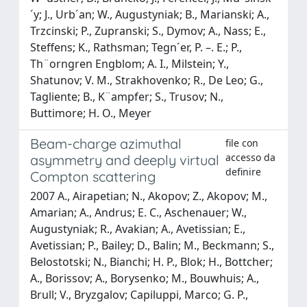
´y; J., Urb´an; W., Augustyniak; B., Marianski; A.,
Trzcinski; P., Zupranski; S., Dymov; A., Nass; E.,
Steffens; K., Rathsman; Tegn´er, P. –. E.; P.,
Th¨orngren Engblom; A. I., Milstein; Y.,
Shatunov; V. M., Strakhovenko; R., De Leo; G.,
Tagliente; B., K¨ampfer; S., Trusov; N.,
Buttimore; H. O., Meyer
Beam-charge azimuthal
file con
accesso da
asymmetry and deeply virtual
definire
Compton scattering
2007 A., Airapetian; N., Akopov; Z., Akopov; M.,
Amarian; A., Andrus; E. C., Aschenauer; W.,
Augustyniak; R., Avakian; A., Avetissian; E.,
Avetissian; P., Bailey; D., Balin; M., Beckmann; S.,
Belostotski; N., Bianchi; H. P., Blok; H., Bottcher;
A., Borissov; A., Borysenko; M., Bouwhuis; A.,
Brull; V., Bryzgalov; Capiluppi, Marco; G. P.,