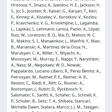
Hristova; Y., Imazu; A., Ivanilov; H. E., Jackson; H.
S., Jo; S., Joosten; R., Kaiser; G., Karyan; T., Keri;
E., Kinney; A., Kisselev; V., Korotkov; V., Kozlov;
P., Kravchenko; V. G., Krivokhijine; L., Lagamba;
L., Lapikás; I., Lehmann; Lenisa, Paolo; A., López
Ruiz; W., Lorenzon; B. Q., Ma; D., Mahon; N. C.
R., Makins; S. I., Manaenkov; L., Manfré; Y., Mao;
B., Marianski; A., Martinez de la Ossa; H.,
Marukyan; C. A., Miller; Y., Miyachi; A.,
Movsisyan; M., Murray; E., Nappi; Y., Naryshkin;
A., Nass; M., Negodaev; W. D., Nowak;
Pappalardo, Luciano Libero; R., Perez Benito; A.,
Petrosyan; M., Raithel; P. E., Reimer; A. R.,
Reolon; C., Riedl; K., Rith; G., Rosner; A.,
Rostomyan; J., Rubin; D., Ryckbosch; Y.,
Salomatin; F., Sanftl; A., Schäfer; G., Schnell; K.
P., Schüler; B., Seitz; T. A., Shibata; Stancari,
Michelle Dawn; Statera, Marco; J. J. M., Steijger;