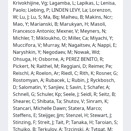
Krivokhijine, Vg; Lagamba, L; Lapikas, L; Lenisa,
Paolo; Liebing, P; LINDEN LEVY, La; Lorenzon,
W; Lu, J; Lu, S; Ma, Bq; Maiheu, B; Makins, Ncr;
Mao, Y; Marianski, B; Marukyan, H; Masoli,
Francesco Antonio; Mexner, V; Meyners, N;
Michler, T; Mikloukho, O; Miller, Ca; Miyachi, Y;
Muccifora, V; Murray, M; Nagaitsev, A; Nappi, E;
Naryshkin, Y; Negodaev, M; Nowak, Wd;
Ohsuga, H; Osborne, A; PEREZ BENITO, R;
Pickert, N; Raithel, M; Reggiani, D; Reimer, Pe;
Reischl, A; Roelon, Ar; Riedl, C; Rith, K; Rosner, G;
Rostomyan, A; Rubacek, L; Rubin, J; Ryckbosch,
D; Salomatin, Y; Sanjiev, I; Savin, I; Schafer, A;
Schnell, G; Schuler, Kp; Seele, J; Seidl, R; Seitz, B;
Shearer, C; Shibata, Ta; Shutov, V; Sinram, K;
Stancari, Michelle Dawn; Statera, Marco;
Steffens, E; Steijger, Jjm; Stenzel, H; Stewart, J;
Stinzing, F; Streit, J; Tait, P; Tanaka, H; Taroian, S;
Tchuiko, B; Terkulov, A; Trzcinski, A; Tytgat, M;