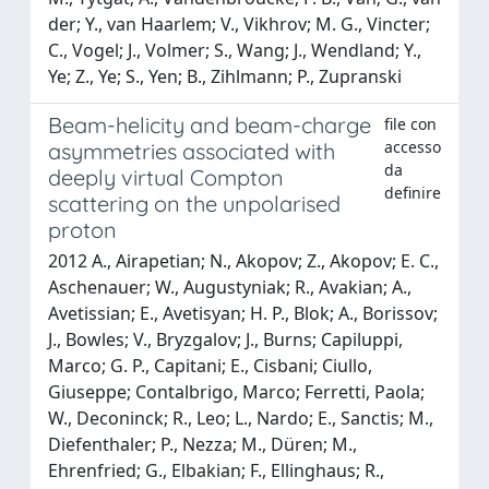
der; Y., van Haarlem; V., Vikhrov; M. G., Vincter;
C., Vogel; J., Volmer; S., Wang; J., Wendland; Y.,
Ye; Z., Ye; S., Yen; B., Zihlmann; P., Zupranski
Beam-helicity and beam-charge
file con
accesso
asymmetries associated with
da
deeply virtual Compton
definire
scattering on the unpolarised
proton
2012 A., Airapetian; N., Akopov; Z., Akopov; E. C.,
Aschenauer; W., Augustyniak; R., Avakian; A.,
Avetissian; E., Avetisyan; H. P., Blok; A., Borissov;
J., Bowles; V., Bryzgalov; J., Burns; Capiluppi,
Marco; G. P., Capitani; E., Cisbani; Ciullo,
Giuseppe; Contalbrigo, Marco; Ferretti, Paola;
W., Deconinck; R., Leo; L., Nardo; E., Sanctis; M.,
Diefenthaler; P., Nezza; M., Düren; M.,
Ehrenfried; G., Elbakian; F., Ellinghaus; R.,