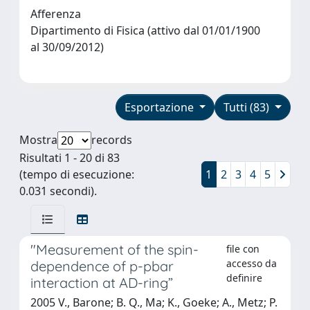
Afferenza
Dipartimento di Fisica (attivo dal 01/01/1900
al 30/09/2012)
Esportazione
Tutti (83)
Mostra
records
Risultati 1 - 20 di 83
(tempo di esecuzione:
1
2
3
4
5
0.031 secondi).
"Measurement of the spin-
file con
accesso da
dependence of p-pbar
definire
interaction at AD-ring”
2005 V., Barone; B. Q., Ma; K., Goeke; A., Metz; P.