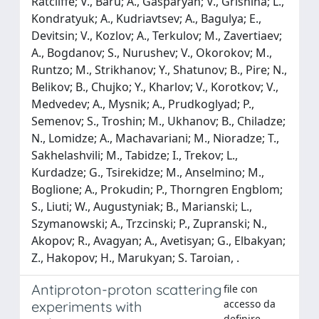
Ratcliffe; V., Baru; A., Gasparyan; V., Grishina; L.,
Kondratyuk; A., Kudriavtsev; A., Bagulya; E.,
Devitsin; V., Kozlov; A., Terkulov; M., Zavertiaev;
A., Bogdanov; S., Nurushev; V., Okorokov; M.,
Runtzo; M., Strikhanov; Y., Shatunov; B., Pire; N.,
Belikov; B., Chujko; Y., Kharlov; V., Korotkov; V.,
Medvedev; A., Mysnik; A., Prudkoglyad; P.,
Semenov; S., Troshin; M., Ukhanov; B., Chiladze;
N., Lomidze; A., Machavariani; M., Nioradze; T.,
Sakhelashvili; M., Tabidze; I., Trekov; L.,
Kurdadze; G., Tsirekidze; M., Anselmino; M.,
Boglione; A., Prokudin; P., Thorngren Engblom;
S., Liuti; W., Augustyniak; B., Marianski; L.,
Szymanowski; A., Trzcinski; P., Zupranski; N.,
Akopov; R., Avagyan; A., Avetisyan; G., Elbakyan;
Z., Hakopov; H., Marukyan; S. Taroian, .
Antiproton-proton scattering
file con
accesso da
experiments with
definire