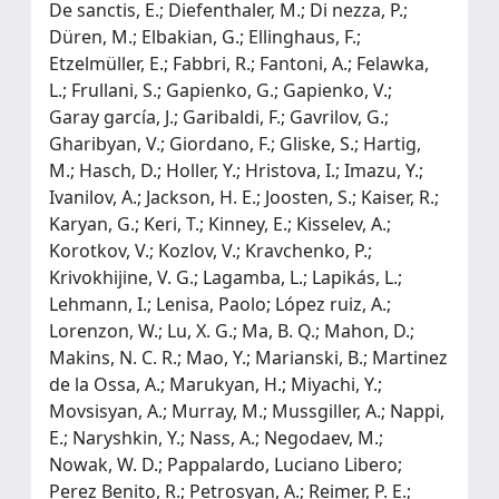
De sanctis, E.; Diefenthaler, M.; Di nezza, P.;
Düren, M.; Elbakian, G.; Ellinghaus, F.;
Etzelmüller, E.; Fabbri, R.; Fantoni, A.; Felawka,
L.; Frullani, S.; Gapienko, G.; Gapienko, V.;
Garay garcía, J.; Garibaldi, F.; Gavrilov, G.;
Gharibyan, V.; Giordano, F.; Gliske, S.; Hartig,
M.; Hasch, D.; Holler, Y.; Hristova, I.; Imazu, Y.;
Ivanilov, A.; Jackson, H. E.; Joosten, S.; Kaiser, R.;
Karyan, G.; Keri, T.; Kinney, E.; Kisselev, A.;
Korotkov, V.; Kozlov, V.; Kravchenko, P.;
Krivokhijine, V. G.; Lagamba, L.; Lapikás, L.;
Lehmann, I.; Lenisa, Paolo; López ruiz, A.;
Lorenzon, W.; Lu, X. G.; Ma, B. Q.; Mahon, D.;
Makins, N. C. R.; Mao, Y.; Marianski, B.; Martinez
de la Ossa, A.; Marukyan, H.; Miyachi, Y.;
Movsisyan, A.; Murray, M.; Mussgiller, A.; Nappi,
E.; Naryshkin, Y.; Nass, A.; Negodaev, M.;
Nowak, W. D.; Pappalardo, Luciano Libero;
Perez Benito, R.; Petrosyan, A.; Reimer, P. E.;