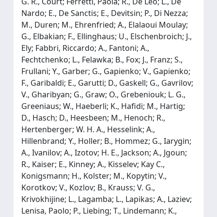
G. R., Court; Ferretti, Paola; R., De Leo; L., De
Nardo; E., De Sanctis; E., Devitsin; P., Di Nezza;
M., Duren; M., Ehrenfried; A., Elalaoui Moulay;
G., Elbakian; F., Ellinghaus; U., Elschenbroich; J.,
Ely; Fabbri, Riccardo; A., Fantoni; A.,
Fechtchenko; L., Felawka; B., Fox; J., Franz; S.,
Frullani; Y., Garber; G., Gapienko; V., Gapienko;
F., Garibaldi; E., Garutti; D., Gaskell; G., Gavrilov;
V., Gharibyan; G., Graw; O., Grebeniouk; L. G.,
Greeniaus; W., Haeberli; K., Hafidi; M., Hartig;
D., Hasch; D., Heesbeen; M., Henoch; R.,
Hertenberger; W. H. A., Hesselink; A.,
Hillenbrand; Y., Holler; B., Hommez; G., Iarygin;
A., Ivanilov; A., Izotov; H. E., Jackson; A., Jgoun;
R., Kaiser; E., Kinney; A., Kisselev; Kay C.,
Konigsmann; H., Kolster; M., Kopytin; V.,
Korotkov; V., Kozlov; B., Krauss; V. G.,
Krivokhijine; L., Lagamba; L., Lapikas; A., Laziev;
Lenisa, Paolo; P., Liebing; T., Lindemann; K.,