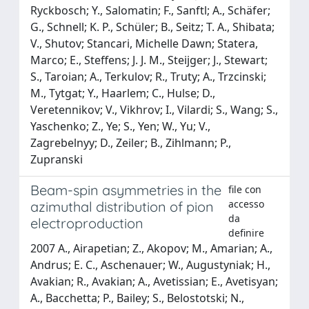
Ryckbosch; Y., Salomatin; F., Sanftl; A., Schäfer;
G., Schnell; K. P., Schüler; B., Seitz; T. A., Shibata;
V., Shutov; Stancari, Michelle Dawn; Statera,
Marco; E., Steffens; J. J. M., Steijger; J., Stewart;
S., Taroian; A., Terkulov; R., Truty; A., Trzcinski;
M., Tytgat; Y., Haarlem; C., Hulse; D.,
Veretennikov; V., Vikhrov; I., Vilardi; S., Wang; S.,
Yaschenko; Z., Ye; S., Yen; W., Yu; V.,
Zagrebelnyy; D., Zeiler; B., Zihlmann; P.,
Zupranski
Beam-spin asymmetries in the
file con
accesso
azimuthal distribution of pion
da
electroproduction
definire
2007 A., Airapetian; Z., Akopov; M., Amarian; A.,
Andrus; E. C., Aschenauer; W., Augustyniak; H.,
Avakian; R., Avakian; A., Avetissian; E., Avetisyan;
A., Bacchetta; P., Bailey; S., Belostotski; N.,