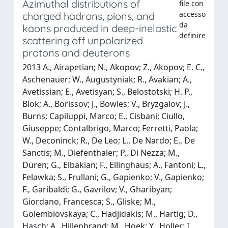
Azimuthal distributions of
file con
accesso
charged hadrons, pions, and
da
kaons produced in deep-inelastic
definire
scattering off unpolarized
protons and deuterons
2013 A., Airapetian; N., Akopov; Z., Akopov; E. C.,
Aschenauer; W., Augustyniak; R., Avakian; A.,
Avetissian; E., Avetisyan; S., Belostotski; H. P.,
Blok; A., Borissov; J., Bowles; V., Bryzgalov; J.,
Burns; Capiluppi, Marco; E., Cisbani; Ciullo,
Giuseppe; Contalbrigo, Marco; Ferretti, Paola;
W., Deconinck; R., De Leo; L., De Nardo; E., De
Sanctis; M., Diefenthaler; P., Di Nezza; M.,
Düren; G., Elbakian; F., Ellinghaus; A., Fantoni; L.,
Felawka; S., Frullani; G., Gapienko; V., Gapienko;
F., Garibaldi; G., Gavrilov; V., Gharibyan;
Giordano, Francesca; S., Gliske; M.,
Golembiovskaya; C., Hadjidakis; M., Hartig; D.,
Hasch; A., Hillenbrand; M., Hoek; Y., Holler; I.,