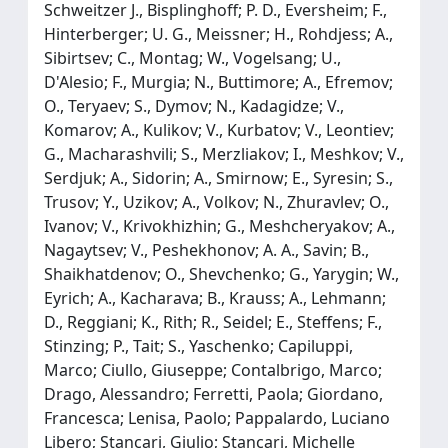
Schweitzer J., Bisplinghoff; P. D., Eversheim; F.,
Hinterberger; U. G., Meissner; H., Rohdjess; A.,
Sibirtsev; C., Montag; W., Vogelsang; U.,
D'Alesio; F., Murgia; N., Buttimore; A., Efremov;
O., Teryaev; S., Dymov; N., Kadagidze; V.,
Komarov; A., Kulikov; V., Kurbatov; V., Leontiev;
G., Macharashvili; S., Merzliakov; I., Meshkov; V.,
Serdjuk; A., Sidorin; A., Smirnow; E., Syresin; S.,
Trusov; Y., Uzikov; A., Volkov; N., Zhuravlev; O.,
Ivanov; V., Krivokhizhin; G., Meshcheryakov; A.,
Nagaytsev; V., Peshekhonov; A. A., Savin; B.,
Shaikhatdenov; O., Shevchenko; G., Yarygin; W.,
Eyrich; A., Kacharava; B., Krauss; A., Lehmann;
D., Reggiani; K., Rith; R., Seidel; E., Steffens; F.,
Stinzing; P., Tait; S., Yaschenko; Capiluppi,
Marco; Ciullo, Giuseppe; Contalbrigo, Marco;
Drago, Alessandro; Ferretti, Paola; Giordano,
Francesca; Lenisa, Paolo; Pappalardo, Luciano
Libero; Stancari, Giulio; Stancari, Michelle