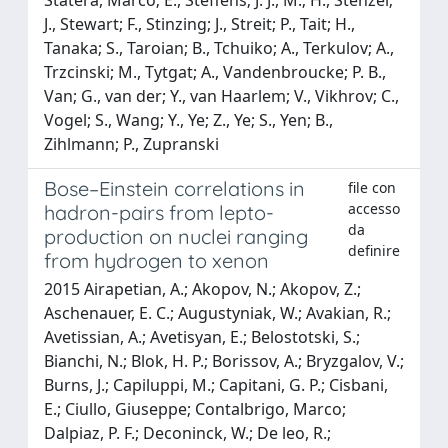
J., Stewart; F., Stinzing; J., Streit; P., Tait; H.,
Tanaka; S., Taroian; B., Tchuiko; A., Terkulov; A.,
Trzcinski; M., Tytgat; A., Vandenbroucke; P. B.,
Van; G., van der; Y., van Haarlem; V., Vikhrov; C.,
Vogel; S., Wang; Y., Ye; Z., Ye; S., Yen; B.,
Zihlmann; P., Zupranski
Bose–Einstein correlations in
file con
accesso
hadron-pairs from lepto-
da
production on nuclei ranging
definire
from hydrogen to xenon
2015 Airapetian, A.; Akopov, N.; Akopov, Z.;
Aschenauer, E. C.; Augustyniak, W.; Avakian, R.;
Avetissian, A.; Avetisyan, E.; Belostotski, S.;
Bianchi, N.; Blok, H. P.; Borissov, A.; Bryzgalov, V.;
Burns, J.; Capiluppi, M.; Capitani, G. P.; Cisbani,
E.; Ciullo, Giuseppe; Contalbrigo, Marco;
Dalpiaz, P. F.; Deconinck, W.; De leo, R.;