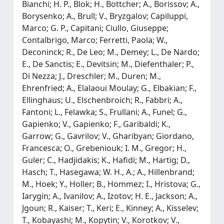
Bianchi; H. P., Blok; H., Bottcher; A., Borissov; A.,
Borysenko; A., Brull; V., Bryzgalov; Capiluppi,
Marco; G. P., Capitani; Ciullo, Giuseppe;
Contalbrigo, Marco; Ferretti, Paola; W.,
Deconinck; R., De Leo; M., Demey; L., De Nardo;
E., De Sanctis; E., Devitsin; M., Diefenthaler; P.,
Di Nezza; J., Dreschler; M., Duren; M.,
Ehrenfried; A., Elalaoui Moulay; G., Elbakian; F.,
Ellinghaus; U., Elschenbroich; R., Fabbri; A.,
Fantoni; L., Felawka; S., Frullani; A., Funel; G.,
Gapienko; V., Gapienko; F., Garibaldi; K.,
Garrow; G., Gavrilov; V., Gharibyan; Giordano,
Francesca; O., Grebeniouk; I. M., Gregor; H.,
Guler; C., Hadjidakis; K., Hafidi; M., Hartig; D.,
Hasch; T., Hasegawa; W. H., A.; A., Hillenbrand;
M., Hoek; Y., Holler; B., Hommez; I., Hristova; G.,
Iarygin; A., Ivanilov; A., Izotov; H. E., Jackson; A.,
Jgoun; R., Kaiser; T., Keri; E., Kinney; A., Kisselev;
T., Kobayashi; M., Kopytin; V., Korotkov; V.,