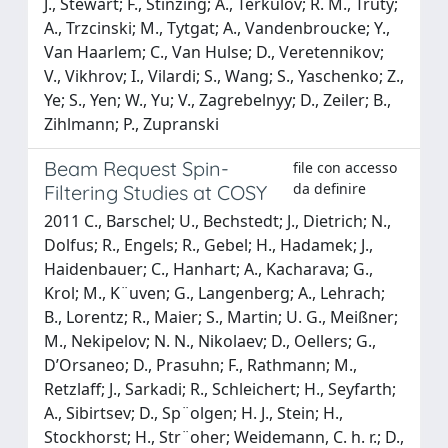
J., Stewart; F., Stinzing; A., Terkulov; R. M., Truty;
A., Trzcinski; M., Tytgat; A., Vandenbroucke; Y.,
Van Haarlem; C., Van Hulse; D., Veretennikov;
V., Vikhrov; I., Vilardi; S., Wang; S., Yaschenko; Z.,
Ye; S., Yen; W., Yu; V., Zagrebelnyy; D., Zeiler; B.,
Zihlmann; P., Zupranski
Beam Request Spin-
file con accesso
da definire
Filtering Studies at COSY
2011 C., Barschel; U., Bechstedt; J., Dietrich; N.,
Dolfus; R., Engels; R., Gebel; H., Hadamek; J.,
Haidenbauer; C., Hanhart; A., Kacharava; G.,
Krol; M., K¨uven; G., Langenberg; A., Lehrach;
B., Lorentz; R., Maier; S., Martin; U. G., Meißner;
M., Nekipelov; N. N., Nikolaev; D., Oellers; G.,
D’Orsaneo; D., Prasuhn; F., Rathmann; M.,
Retzlaff; J., Sarkadi; R., Schleichert; H., Seyfarth;
A., Sibirtsev; D., Sp¨olgen; H. J., Stein; H.,
Stockhorst; H., Str¨oher; Weidemann, C. h. r.; D.,