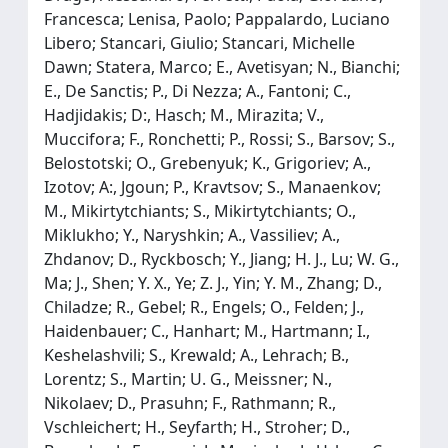
Francesca; Lenisa, Paolo; Pappalardo, Luciano
Libero; Stancari, Giulio; Stancari, Michelle
Dawn; Statera, Marco; E., Avetisyan; N., Bianchi;
E., De Sanctis; P., Di Nezza; A., Fantoni; C.,
Hadjidakis; D:, Hasch; M., Mirazita; V.,
Muccifora; F., Ronchetti; P., Rossi; S., Barsov; S.,
Belostotski; O., Grebenyuk; K., Grigoriev; A.,
Izotov; A:, Jgoun; P., Kravtsov; S., Manaenkov;
M., Mikirtytchiants; S., Mikirtytchiants; O.,
Miklukho; Y., Naryshkin; A., Vassiliev; A.,
Zhdanov; D., Ryckbosch; Y., Jiang; H. J., Lu; W. G.,
Ma; J., Shen; Y. X., Ye; Z. J., Yin; Y. M., Zhang; D.,
Chiladze; R., Gebel; R., Engels; O., Felden; J.,
Haidenbauer; C., Hanhart; M., Hartmann; I.,
Keshelashvili; S., Krewald; A., Lehrach; B.,
Lorentz; S., Martin; U. G., Meissner; N.,
Nikolaev; D., Prasuhn; F., Rathmann; R.,
Vschleichert; H., Seyfarth; H., Stroher; D.,