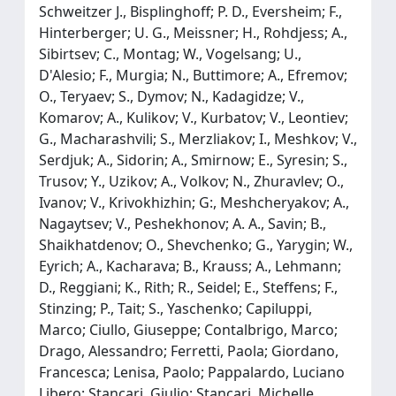
Schweitzer J., Bisplinghoff; P. D., Eversheim; F.,
Hinterberger; U. G., Meissner; H., Rohdjess; A.,
Sibirtsev; C., Montag; W., Vogelsang; U.,
D'Alesio; F., Murgia; N., Buttimore; A., Efremov;
O., Teryaev; S., Dymov; N., Kadagidze; V.,
Komarov; A., Kulikov; V., Kurbatov; V., Leontiev;
G., Macharashvili; S., Merzliakov; I., Meshkov; V.,
Serdjuk; A., Sidorin; A., Smirnow; E., Syresin; S.,
Trusov; Y., Uzikov; A., Volkov; N., Zhuravlev; O.,
Ivanov; V., Krivokhizhin; G:, Meshcheryakov; A.,
Nagaytsev; V., Peshekhonov; A. A., Savin; B.,
Shaikhatdenov; O., Shevchenko; G., Yarygin; W.,
Eyrich; A., Kacharava; B., Krauss; A., Lehmann;
D., Reggiani; K., Rith; R., Seidel; E., Steffens; F.,
Stinzing; P., Tait; S., Yaschenko; Capiluppi,
Marco; Ciullo, Giuseppe; Contalbrigo, Marco;
Drago, Alessandro; Ferretti, Paola; Giordano,
Francesca; Lenisa, Paolo; Pappalardo, Luciano
Libero; Stancari, Giulio; Stancari, Michelle