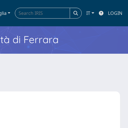
glia
IT
LOGIN
ità di Ferrara