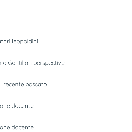
tori leopoldini
n a Gentilian perspective
el recente passato
zione docente
zione docente