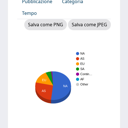
Pubblicazione
Categoria
Tempo
Salva come PNG
Salva come JPEG
NA
AS
EU
SA
Contin…
AF
EU
Other
NA
AS