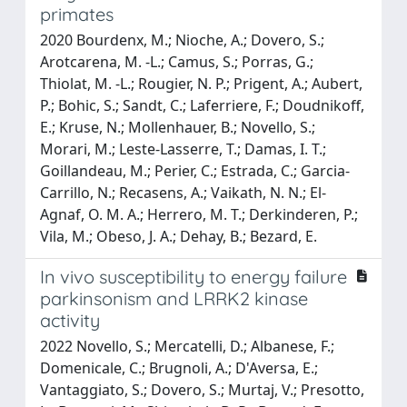
primates
2020 Bourdenx, M.; Nioche, A.; Dovero, S.;
Arotcarena, M. -L.; Camus, S.; Porras, G.;
Thiolat, M. -L.; Rougier, N. P.; Prigent, A.; Aubert,
P.; Bohic, S.; Sandt, C.; Laferriere, F.; Doudnikoff,
E.; Kruse, N.; Mollenhauer, B.; Novello, S.;
Morari, M.; Leste-Lasserre, T.; Damas, I. T.;
Goillandeau, M.; Perier, C.; Estrada, C.; Garcia-
Carrillo, N.; Recasens, A.; Vaikath, N. N.; El-
Agnaf, O. M. A.; Herrero, M. T.; Derkinderen, P.;
Vila, M.; Obeso, J. A.; Dehay, B.; Bezard, E.
In vivo susceptibility to energy failure
parkinsonism and LRRK2 kinase
activity
2022 Novello, S.; Mercatelli, D.; Albanese, F.;
Domenicale, C.; Brugnoli, A.; D'Aversa, E.;
Vantaggiato, S.; Dovero, S.; Murtaj, V.; Presotto,