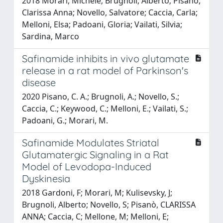
2018 Morari, Michele; Brugnoli, Alberto; Pisanò,
Clarissa Anna; Novello, Salvatore; Caccia, Carla;
Melloni, Elsa; Padoani, Gloria; Vailati, Silvia;
Sardina, Marco
Safinamide inhibits in vivo glutamate
release in a rat model of Parkinson's
disease
2020 Pisano, C. A.; Brugnoli, A.; Novello, S.;
Caccia, C.; Keywood, C.; Melloni, E.; Vailati, S.;
Padoani, G.; Morari, M.
Safinamide Modulates Striatal
Glutamatergic Signaling in a Rat
Model of Levodopa-Induced
Dyskinesia
2018 Gardoni, F; Morari, M; Kulisevsky, J;
Brugnoli, Alberto; Novello, S; Pisanò, CLARISSA
ANNA; Caccia, C; Mellone, M; Melloni, E;