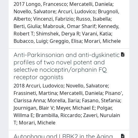
2017 Longo, Francesco; Mercatelli, Daniela;
Novello, Salvatore; Arcuri, Ludovico; Brugnoli,
Alberto; Vincenzi, Fabrizio; Russo, Isabella;
Berti, Giulia; Mabrouk, Omar Sharif; Kennedy,
Robert T; Shimshek, Derya R; Varani, Katia;
Bubacco, Luigi; Greggio, Elisa; Morari, Michele
Anti-Parkinsonian and anti-dyskinetic
profiles of two novel potent and
selective nociceptin/orphanin FQ
receptor agonists
2018 Arcuri, Ludovico; Novello, Salvatore;
Frassineti, Martina; Mercatelli, Daniela; Pisano',
Clarissa Anna; Morella, Ilaria; Fasano, Stefania;
Journigan, Blair V; Meyer, Michael E; Polgar,
Willma E; Brambilla, Riccardo; Zaveri, Nurulain
T; Morari, Michele
Autophagy and LRRK2 in the Aging