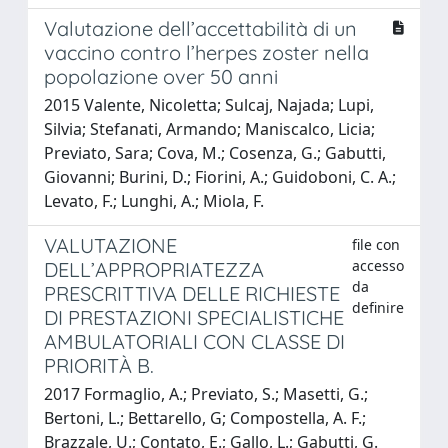
Valutazione dell’accettabilità di un
vaccino contro l’herpes zoster nella
popolazione over 50 anni
2015 Valente, Nicoletta; Sulcaj, Najada; Lupi,
Silvia; Stefanati, Armando; Maniscalco, Licia;
Previato, Sara; Cova, M.; Cosenza, G.; Gabutti,
Giovanni; Burini, D.; Fiorini, A.; Guidoboni, C. A.;
Levato, F.; Lunghi, A.; Miola, F.
VALUTAZIONE
file con
accesso
DELL’APPROPRIATEZZA
da
PRESCRITTIVA DELLE RICHIESTE
definire
DI PRESTAZIONI SPECIALISTICHE
AMBULATORIALI CON CLASSE DI
PRIORITÀ B.
2017 Formaglio, A.; Previato, S.; Masetti, G.;
Bertoni, L.; Bettarello, G; Compostella, A. F.;
Brazzale, U.; Contato, E.; Gallo, L.; Gabutti, G.