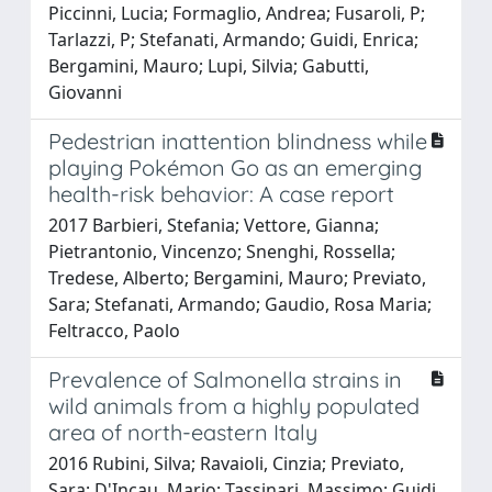
Piccinni, Lucia; Formaglio, Andrea; Fusaroli, P;
Tarlazzi, P; Stefanati, Armando; Guidi, Enrica;
Bergamini, Mauro; Lupi, Silvia; Gabutti,
Giovanni
Pedestrian inattention blindness while
playing Pokémon Go as an emerging
health-risk behavior: A case report
2017 Barbieri, Stefania; Vettore, Gianna;
Pietrantonio, Vincenzo; Snenghi, Rossella;
Tredese, Alberto; Bergamini, Mauro; Previato,
Sara; Stefanati, Armando; Gaudio, Rosa Maria;
Feltracco, Paolo
Prevalence of Salmonella strains in
wild animals from a highly populated
area of north-eastern Italy
2016 Rubini, Silva; Ravaioli, Cinzia; Previato,
Sara; D'Incau, Mario; Tassinari, Massimo; Guidi,