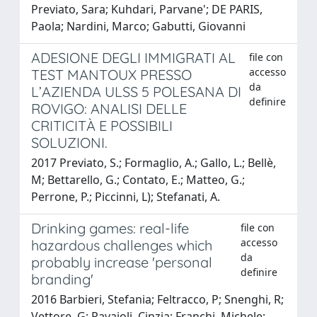
Previato, Sara; Kuhdari, Parvane'; DE PARIS,
Paola; Nardini, Marco; Gabutti, Giovanni
ADESIONE DEGLI IMMIGRATI AL
file con
accesso
TEST MANTOUX PRESSO
da
L’AZIENDA ULSS 5 POLESANA DI
definire
ROVIGO: ANALISI DELLE
CRITICITÀ E POSSIBILI
SOLUZIONI.
2017 Previato, S.; Formaglio, A.; Gallo, L.; Bellè,
M; Bettarello, G.; Contato, E.; Matteo, G.;
Perrone, P.; Piccinni, L); Stefanati, A.
Drinking games: real-life
file con
accesso
hazardous challenges which
da
probably increase 'personal
definire
branding'
2016 Barbieri, Stefania; Feltracco, P; Snenghi, R;
Vettore, G; Ravaioli, Cinzia; Franchi, Michele;