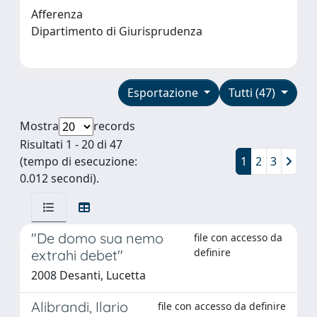
Afferenza
Dipartimento di Giurisprudenza
Esportazione
Tutti (47)
Mostra
records
Risultati 1 - 20 di 47
(tempo di esecuzione:
1
2
3
0.012 secondi).
"De domo sua nemo
file con accesso da
definire
extrahi debet"
2008 Desanti, Lucetta
Alibrandi, Ilario
file con accesso da definire