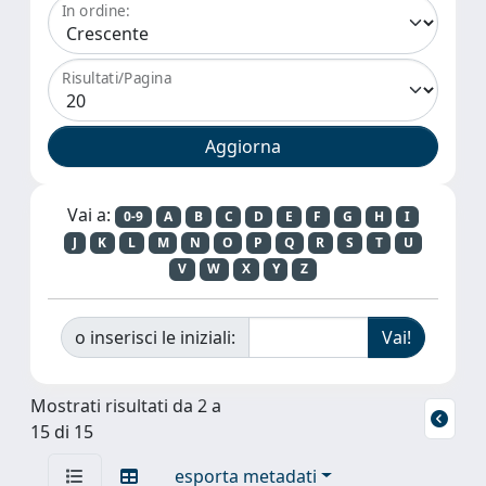
In ordine:
Risultati/Pagina
Vai a:
0-9
A
B
C
D
E
F
G
H
I
J
K
L
M
N
O
P
Q
R
S
T
U
V
W
X
Y
Z
o inserisci le iniziali:
Mostrati risultati da 2 a
15 di 15
esporta metadati