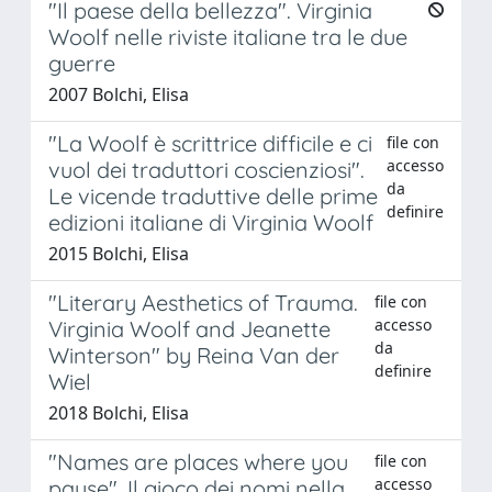
"Il paese della bellezza". Virginia
Woolf nelle riviste italiane tra le due
guerre
2007 Bolchi, Elisa
"La Woolf è scrittrice difficile e ci
file con
accesso
vuol dei traduttori coscienziosi".
da
Le vicende traduttive delle prime
definire
edizioni italiane di Virginia Woolf
2015 Bolchi, Elisa
"Literary Aesthetics of Trauma.
file con
accesso
Virginia Woolf and Jeanette
da
Winterson" by Reina Van der
definire
Wiel
2018 Bolchi, Elisa
"Names are places where you
file con
accesso
pause". Il gioco dei nomi nella