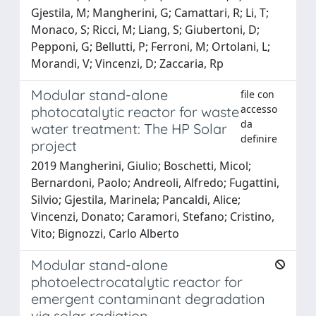
Gjestila, M; Mangherini, G; Camattari, R; Li, T;
Monaco, S; Ricci, M; Liang, S; Giubertoni, D;
Pepponi, G; Bellutti, P; Ferroni, M; Ortolani, L;
Morandi, V; Vincenzi, D; Zaccaria, Rp
Modular stand-alone
file con
accesso
photocatalytic reactor for waste
da
water treatment: The HP Solar
definire
project
2019 Mangherini, Giulio; Boschetti, Micol;
Bernardoni, Paolo; Andreoli, Alfredo; Fugattini,
Silvio; Gjestila, Marinela; Pancaldi, Alice;
Vincenzi, Donato; Caramori, Stefano; Cristino,
Vito; Bignozzi, Carlo Alberto
Modular stand-alone
photoelectrocatalytic reactor for
emergent contaminant degradation
via solar radiation