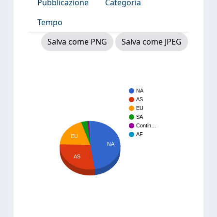
Pubblicazione
Categoria
Tempo
Salva come PNG
Salva come JPEG
NA
AS
EU
SA
Contin…
AF
EU
NA
AS