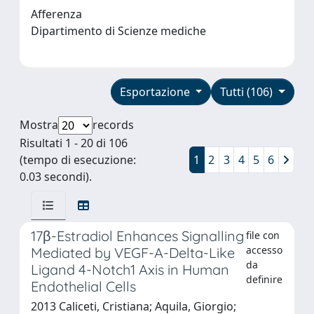
Afferenza
Dipartimento di Scienze mediche
Esportazione
Tutti (106)
Mostra
records
Risultati 1 - 20 di 106
(tempo di esecuzione:
1
2
3
4
5
6
0.03 secondi).
17β-Estradiol Enhances Signalling
file con
accesso
Mediated by VEGF-A-Delta-Like
da
Ligand 4-Notch1 Axis in Human
definire
Endothelial Cells
2013 Caliceti, Cristiana; Aquila, Giorgio;