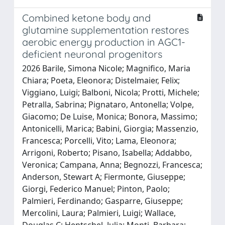
Combined ketone body and
glutamine supplementation restores
aerobic energy production in AGC1-
deficient neuronal progenitors
2026 Barile, Simona Nicole; Magnifico, Maria
Chiara; Poeta, Eleonora; Distelmaier, Felix;
Viggiano, Luigi; Balboni, Nicola; Protti, Michele;
Petralla, Sabrina; Pignataro, Antonella; Volpe,
Giacomo; De Luise, Monica; Bonora, Massimo;
Antonicelli, Marica; Babini, Giorgia; Massenzio,
Francesca; Porcelli, Vito; Lama, Eleonora;
Arrigoni, Roberto; Pisano, Isabella; Addabbo,
Veronica; Campana, Anna; Begnozzi, Francesca;
Anderson, Stewart A; Fiermonte, Giuseppe;
Giorgi, Federico Manuel; Pinton, Paolo;
Palmieri, Ferdinando; Gasparre, Giuseppe;
Mercolini, Laura; Palmieri, Luigi; Wallace,
Douglas C; Hentschel, Julia; Monti, Barbara;