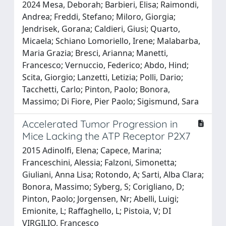
2024 Mesa, Deborah; Barbieri, Elisa; Raimondi,
Andrea; Freddi, Stefano; Miloro, Giorgia;
Jendrisek, Gorana; Caldieri, Giusi; Quarto,
Micaela; Schiano Lomoriello, Irene; Malabarba,
Maria Grazia; Bresci, Arianna; Manetti,
Francesco; Vernuccio, Federico; Abdo, Hind;
Scita, Giorgio; Lanzetti, Letizia; Polli, Dario;
Tacchetti, Carlo; Pinton, Paolo; Bonora,
Massimo; Di Fiore, Pier Paolo; Sigismund, Sara
Accelerated Tumor Progression in
Mice Lacking the ATP Receptor P2X7
2015 Adinolfi, Elena; Capece, Marina;
Franceschini, Alessia; Falzoni, Simonetta;
Giuliani, Anna Lisa; Rotondo, A; Sarti, Alba Clara;
Bonora, Massimo; Syberg, S; Corigliano, D;
Pinton, Paolo; Jorgensen, Nr; Abelli, Luigi;
Emionite, L; Raffaghello, L; Pistoia, V; DI
VIRGILIO, Francesco