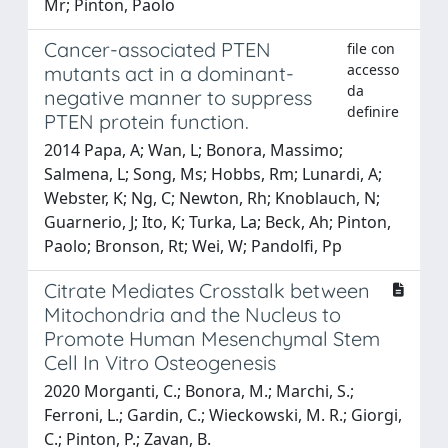
Mr; Pinton, Paolo
Cancer-associated PTEN
file con
accesso
mutants act in a dominant-
da
negative manner to suppress
definire
PTEN protein function.
2014 Papa, A; Wan, L; Bonora, Massimo;
Salmena, L; Song, Ms; Hobbs, Rm; Lunardi, A;
Webster, K; Ng, C; Newton, Rh; Knoblauch, N;
Guarnerio, J; Ito, K; Turka, La; Beck, Ah; Pinton,
Paolo; Bronson, Rt; Wei, W; Pandolfi, Pp
Citrate Mediates Crosstalk between
Mitochondria and the Nucleus to
Promote Human Mesenchymal Stem
Cell In Vitro Osteogenesis
2020 Morganti, C.; Bonora, M.; Marchi, S.;
Ferroni, L.; Gardin, C.; Wieckowski, M. R.; Giorgi,
C.; Pinton, P.; Zavan, B.