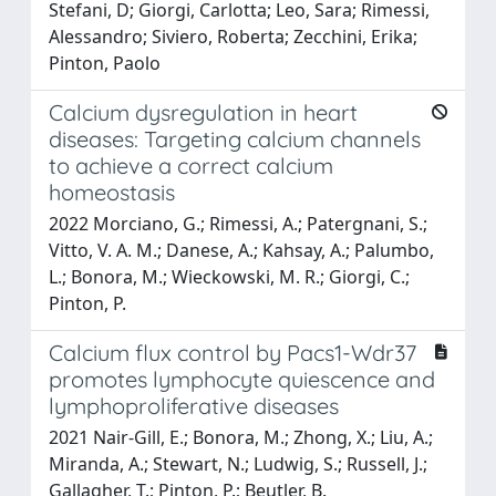
Stefani, D; Giorgi, Carlotta; Leo, Sara; Rimessi,
Alessandro; Siviero, Roberta; Zecchini, Erika;
Pinton, Paolo
Calcium dysregulation in heart
diseases: Targeting calcium channels
to achieve a correct calcium
homeostasis
2022 Morciano, G.; Rimessi, A.; Patergnani, S.;
Vitto, V. A. M.; Danese, A.; Kahsay, A.; Palumbo,
L.; Bonora, M.; Wieckowski, M. R.; Giorgi, C.;
Pinton, P.
Calcium flux control by Pacs1-Wdr37
promotes lymphocyte quiescence and
lymphoproliferative diseases
2021 Nair-Gill, E.; Bonora, M.; Zhong, X.; Liu, A.;
Miranda, A.; Stewart, N.; Ludwig, S.; Russell, J.;
Gallagher, T.; Pinton, P.; Beutler, B.