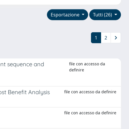
Esportazione
Tutti (26)
1
2
ment sequence and
file con accesso da
definire
o
st Benefit Analysis
file con accesso da definire
i
file con accesso da definire