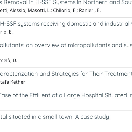
s Removal in H-SSF Systems in Northern and Sout
i, Alessio; Masotti, L.; Chilorio, E.; Ranieri, E.
H-SSF systems receiving domestic and industrial
rio, E.
pollutants: an overview of micropollutants and su
rcelò, D.
aracterization and Strategies for Their Treatmen
stafa Kether
e of the Effluent of a Large Hospital Situated i
al situated in a small town. A case study