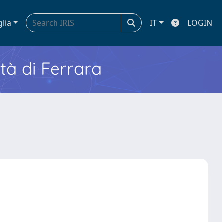
glia
IT
LOGIN
ità di Ferrara