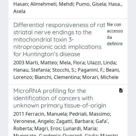
Hasan; Alimehmeti, Mehdi; Pumo, Gisela; Hasa.,
Asela
Differential responsiveness of rat
file con
accesso
striatal nerve endings to the
da
mitochondrial toxin 3-
definire
nitropropionic acid: implications
for Huntington’s disease
2003 Marti, Matteo; Mela, Flora; Ulazzi, Linda;
Hanau, Stefania; Stocchi, S.; Paganini, F.; Beani,
Lorenzo; Bianchi, Clementina; Morari, Michele
MicroRNA profiling for the
identification of cancers with
unknown primary tissue-of-origin
2011 Ferracin, Manuela; Pedriali, Massimo;
Veronese, Angelo; Zagatti, Barbara; Gafa',
Roberta; Magri, Eros; Lunardi, Maria;
Munerato, Gardenia; Querzoli, Giulia; Maestri,