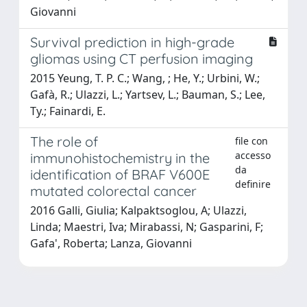
Giovanni
Survival prediction in high-grade
gliomas using CT perfusion imaging
2015 Yeung, T. P. C.; Wang, ; He, Y.; Urbini, W.;
Gafà, R.; Ulazzi, L.; Yartsev, L.; Bauman, S.; Lee,
Ty.; Fainardi, E.
The role of
file con
accesso
immunohistochemistry in the
da
identification of BRAF V600E
definire
mutated colorectal cancer
2016 Galli, Giulia; Kalpaktsoglou, A; Ulazzi,
Linda; Maestri, Iva; Mirabassi, N; Gasparini, F;
Gafa', Roberta; Lanza, Giovanni