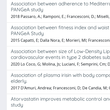
Association between adherence to Mediterrane
PANGeA study
2018 Passaro, A.; Ramponi, E.; Francesconi, D.; Miselli, M
Association between fitness index and waist c
PANGeA Study
2015 Capatti, E; Dalla Nora, E; Morieri, Ml; Francesconi
Association between size of Low-Density Lip
cardiovascular events in type 2 diabetes sub
2020 Lo Coco, G; Molina, Js; Luciani, F; Semprini, Cm; D
Association of plasma irisin with body compo
elderly.
2017 D'Amuri, Andrea; Francesconi, D; De Candia, M; Capa
Atorvastatin improves metabolic control and 
study