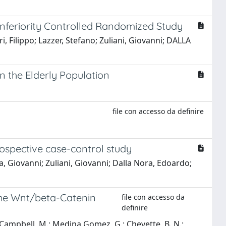
-Inferiority Controlled Randomized Study
, Filippo; Lazzer, Stefano; Zuliani, Giovanni; DALLA
n the Elderly Population
file con accesso da definire
trospective case-control study
a, Giovanni; Zuliani, Giovanni; Dalla Nora, Edoardo;
 the Wnt/beta-Catenin
file con accesso da
definire
; Campbell, M.; Medina Gomez, G.; Cheyette, B. N.;