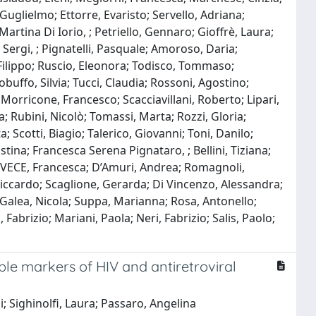
 Guglielmo; Ettorre, Evaristo; Servello, Adriana;
artina Di Iorio, ; Petriello, Gennaro; Gioffrè, Laura;
Sergi, ; Pignatelli, Pasquale; Amoroso, Daria;
, Filippo; Ruscio, Eleonora; Todisco, Tommaso;
uffo, Silvia; Tucci, Claudia; Rossoni, Agostino;
 Morricone, Francesco; Scacciavillani, Roberto; Lipari,
lla; Rubini, Nicolò; Tomassi, Marta; Rozzi, Gloria;
Scotti, Biagio; Talerico, Giovanni; Toni, Danilo;
istina; Francesca Serena Pignataro, ; Bellini, Tiziana;
I VECE, Francesca; D’Amuri, Andrea; Romagnoli,
 Riccardo; Scaglione, Gerarda; Di Vincenzo, Alessandra;
 Galea, Nicola; Suppa, Marianna; Rosa, Antonello;
abrizio; Mariani, Paola; Neri, Fabrizio; Salis, Paolo;
ible markers of HIV and antiretroviral
i; Sighinolfi, Laura; Passaro, Angelina