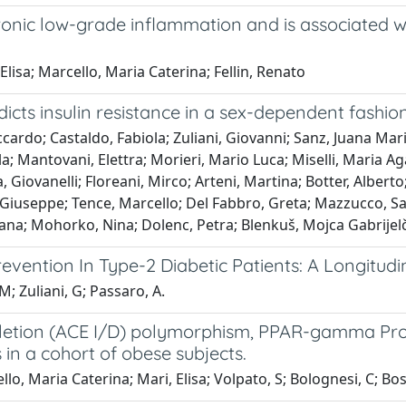
ronic low-grade inflammation and is associated wi
isa; Marcello, Maria Caterina; Fellin, Renato
cts insulin resistance in a sex-dependent fashio
ccardo; Castaldo, Fabiola; Zuliani, Giovanni; Sanz, Juana Ma
lla; Mantovani, Elettra; Morieri, Mario Luca; Miselli, Maria Ag
, Giovanelli; Floreani, Mirco; Arteni, Martina; Botter, Alberto
, Giuseppe; Tence, Marcello; Del Fabbro, Greta; Mazzucco, Sar
jana; Mohorko, Nina; Dolenc, Petra; Blenkuš, Mojca Gabrijel
evention In Type-2 Diabetic Patients: A Longitud
M; Zuliani, G; Passaro, A.
eletion (ACE I/D) polymorphism, PPAR-gamma Pro
n a cohort of obese subjects.
 Maria Caterina; Mari, Elisa; Volpato, S; Bolognesi, C; Bosi,