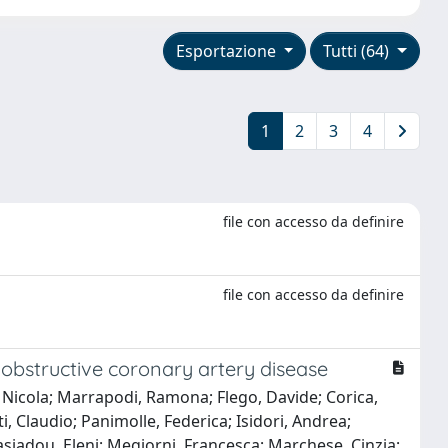
Esportazione
Tutti (64)
1
2
3
4
file con accesso da definire
file con accesso da definire
 obstructive coronary artery disease
e, Nicola; Marrapodi, Ramona; Flego, Davide; Corica,
ti, Claudio; Panimolle, Federica; Isidori, Andrea;
asiadou, Eleni; Megiorni, Francesca; Marchese, Cinzia;