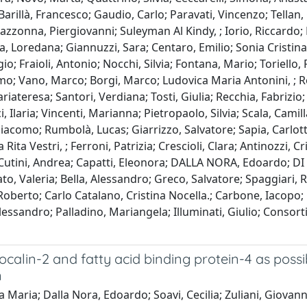
Barillà, Francesco; Gaudio, Carlo; Paravati, Vincenzo; Tellan,
azzonna, Piergiovanni; Suleyman Al Kindy, ; Iorio, Riccardo; M
, Loredana; Giannuzzi, Sara; Centaro, Emilio; Sonia Cristina 
io; Fraioli, Antonio; Nocchi, Silvia; Fontana, Mario; Toriello
mo; Vano, Marco; Borgi, Marco; Ludovica Maria Antonini, ; Rob
iateresa; Santori, Verdiana; Tosti, Giulia; Recchia, Fabrizio;
cci, Ilaria; Vincenti, Marianna; Pietropaolo, Silvia; Scala, Cami
como; Rumbolà, Lucas; Giarrizzo, Salvatore; Sapia, Carlotta; 
ta Vestri, ; Ferroni, Patrizia; Crescioli, Clara; Antinozzi, Cr
; Cutini, Andrea; Capatti, Eleonora; DALLA NORA, Edoardo; D
to, Valeria; Bella, Alessandro; Greco, Salvatore; Spaggiari,
oberto; Carlo Catalano, Cristina Nocella.; Carbone, Iacopo;
sandro; Palladino, Mariangela; Illuminati, Giulio; Consorti, F
ipocalin-2 and fatty acid binding protein-4 as poss
n
 Maria; Dalla Nora, Edoardo; Soavi, Cecilia; Zuliani, Giovann