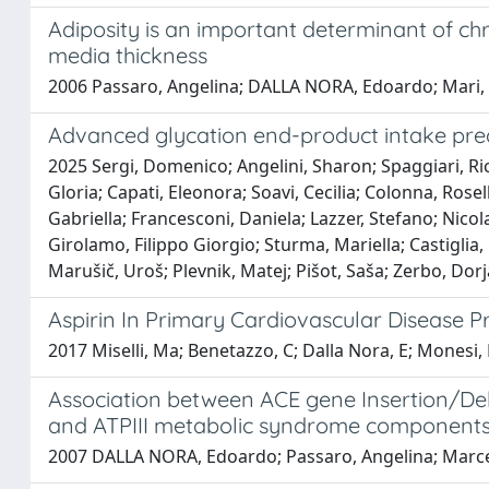
Adiposity is an important determinant of ch
media thickness
2006 Passaro, Angelina; DALLA NORA, Edoardo; Mari, El
Advanced glycation end-product intake predi
2025 Sergi, Domenico; Angelini, Sharon; Spaggiari, Ri
Gloria; Capati, Eleonora; Soavi, Cecilia; Colonna, Rose
Gabriella; Francesconi, Daniela; Lazzer, Stefano; Nicola
Girolamo, Filippo Giorgio; Sturma, Mariella; Castiglia
Marušič, Uroš; Plevnik, Matej; Pišot, Saša; Zerbo, Dor
Aspirin In Primary Cardiovascular Disease Pr
2017 Miselli, Ma; Benetazzo, C; Dalla Nora, E; Monesi, 
Association between ACE gene Insertion/D
and ATPIII metabolic syndrome components i
2007 DALLA NORA, Edoardo; Passaro, Angelina; Marcello,