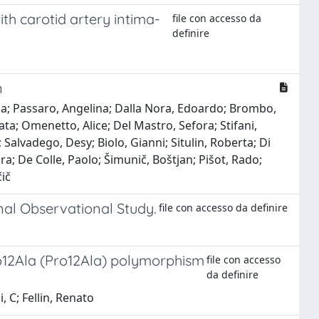
th carotid artery intima-
file con accesso da
definire
n
ria; Passaro, Angelina; Dalla Nora, Edoardo; Brombo,
ata; Omenetto, Alice; Del Mastro, Sefora; Stifani,
; Salvadego, Desy; Biolo, Gianni; Situlin, Roberta; Di
a; De Colle, Paolo; Šimunič, Boštjan; Pišot, Rado;
čič
inal Observational Study.
file con accesso da definire
12Ala (Pro12Ala) polymorphism
file con accesso
da definire
 C; Fellin, Renato