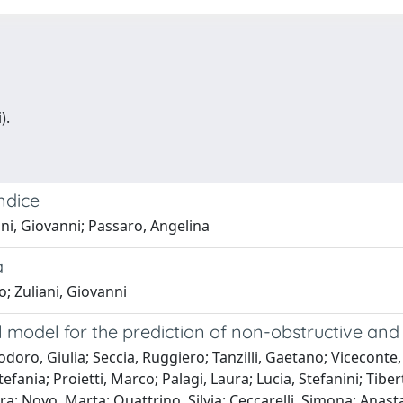
).
ndice
i, Giovanni; Passaro, Angelina
a
; Zuliani, Giovanni
model for the prediction of non-obstructive and
eodoro, Giulia; Seccia, Ruggiero; Tanzilli, Gaetano; Vicecont
efania; Proietti, Marco; Palagi, Laura; Lucia, Stefanini; Tiber
a; Novo, Marta; Quattrino, Silvia; Ceccarelli, Simona; Anast