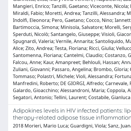
Mangieri, Enrico; Tanzilli, Gaetano; Viceconte, Nicola; 
Miraldi, Fabio; Moretti, Andrea; Tanzilli, Alessandra; M
Indolfi, Eleonora; Pero, Gaetano; Cocco, Nino; Iannetta
Bartimoccia, Simona; Minisola, Salvatore; Morelli, Serg
Sperduti, Nicolò; Santangelo, Giuseppe; Visioli, Giaco
Spugnardi, Valeria; Vernile, Annarita; Santoliquido, Mar
Alice; Zito, Andrea; Testa, Floriana; Ricci, Giulia; Vellu
Santomenna, Floriana; Cantelmi, Claudio; Costanzo, Gia
Falcou, Anne; Kaur, Amanpreet; Behlouli, Hassan; Anna Ri
Zuliani, Giovanni; Passaro, Angelina; Brombo, Gloria
Tommaso; Polastri, Michele; Violi, Alessandra; Fortuna
Manfredini, Roberto; DE GIORGI, Alfredo; Carnevale, R
Galardo, Gioacchino; Alessandroni, Maria; Coppola, Ales
Segatori, Antonio; Tellini, Laurent; Costabile, Gianluca
Adipokines levels in HIV infected patients: l
therapy-related adipose tissue inflammatio
2018 Morieri, Mario Luca; Guardigni, Viola; Sanz, Juana