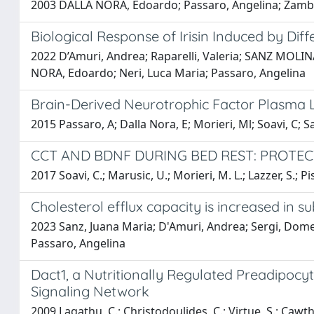
2003 DALLA NORA, Edoardo; Passaro, Angelina; Zamboni, 
Biological Response of Irisin Induced by Dif
2022 D’Amuri, Andrea; Raparelli, Valeria; SANZ MOLINA,
NORA, Edoardo; Neri, Luca Maria; Passaro, Angelina
Brain-Derived Neurotrophic Factor Plasma Le
2015 Passaro, A; Dalla Nora, E; Morieri, Ml; Soavi, C; San
CCT AND BDNF DURING BED REST: PROTEC
2017 Soavi, C.; Marusic, U.; Morieri, M. L.; Lazzer, S.; Pis
Cholesterol efflux capacity is increased in s
2023 Sanz, Juana Maria; D'Amuri, Andrea; Sergi, Domeni
Passaro, Angelina
Dact1, a Nutritionally Regulated Preadipoc
Signaling Network
2009 Lagathu, C.; Christodoulides, C.; Virtue, S.; Caw