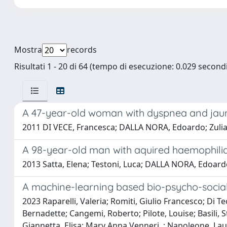
Mostra
records
Risultati 1 - 20 di 64 (tempo di esecuzione: 0.029 secondi
A 47-year-old woman with dyspnea and jau
2011 DI VECE, Francesca; DALLA NORA, Edoardo; Zulian
A 98-year-old man with aquired haemophili
2013 Satta, Elena; Testoni, Luca; DALLA NORA, Edoardo
A machine-learning based bio-psycho-social 
2023 Raparelli, Valeria; Romiti, Giulio Francesco; Di T
Bernadette; Cangemi, Roberto; Pilote, Louise; Basili, St
Giannetta, Elisa; Mary Anna Venneri, ; Napoleone, Laur