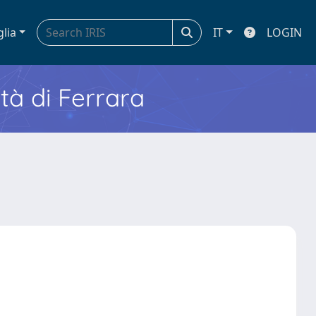
glia
IT
LOGIN
ità di Ferrara