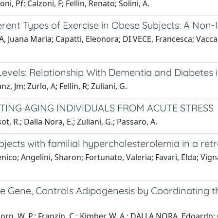
Pf; Calzoni, F; Fellin, Renato; Solini, A.
ferent Types of Exercise in Obese Subjects: A Non
 Juana Maria; Capatti, Eleonora; DI VECE, Francesca; Vaccari
vels: Relationship With Dementia and Diabetes i
z, Jm; Zurlo, A; Fellin, R; Zuliani, G.
TING AGING INDIVIDUALS FROM ACUTE STRESS
ot, R.; Dalla Nora, E.; Zuliani, G.; Passaro, A.
ubjects with familial hypercholesterolemia in a re
co; Angelini, Sharon; Fortunato, Valeria; Favari, Elda; Vign
yte Gene, Controls Adipogenesis by Coordinating
thorn, W. P.; Franzin, C.; Kimber, W. A.; DALLA NORA, Edoardo