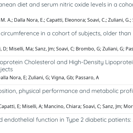
an diet and serum nitric oxide levels in a cohort
. A.; Dalla Nora, E.; Capatti, Eleonora; Soavi, C.; Zuliani, G.; 
ircumference in a cohort of subjects, older than 6
, D; Miselli, Ma; Sanz, Jm; Soavi, C; Brombo, G; Zuliani, G; Pa
oprotein Cholesterol and High-Density Lipoprotei
jects
alla Nora, E; Zuliani, G; Vigna, Gb; Passaro, A
sition, physical performance and metabolic profil
tti, E; Miselli, A; Mancino, Chiara; Soavi, C; Sanz, Jm; Morie
endothelial function in Type 2 diabetic patients