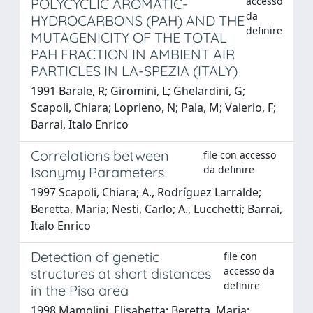
accesso
POLYCYCLIC AROMATIC-
da
HYDROCARBONS (PAH) AND THE
definire
MUTAGENICITY OF THE TOTAL
PAH FRACTION IN AMBIENT AIR
PARTICLES IN LA-SPEZIA (ITALY)
1991 Barale, R; Giromini, L; Ghelardini, G;
Scapoli, Chiara; Loprieno, N; Pala, M; Valerio, F;
Barrai, Italo Enrico
Correlations between
file con accesso
da definire
Isonymy Parameters
1997 Scapoli, Chiara; A., Rodríguez Larralde;
Beretta, Maria; Nesti, Carlo; A., Lucchetti; Barrai,
Italo Enrico
Detection of genetic
file con
accesso da
structures at short distances
definire
in the Pisa area
1998 Mamolini, Elisabetta; Beretta, Maria;