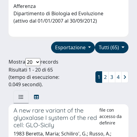
Afferenza
Dipartimento di Biologia ed Evoluzione
(attivo dal 01/01/2007 al 30/09/2012)
Esportazione
Tutti (65)
Mostra
records
Risultati 1 - 20 di 65
(tempo di esecuzione:
1
2
3
4
0.049 secondi).
A new rare variant of the
file con
accesso da
glyoxalase I system of the red
definire
cell: GLO-Sicily
1983 Beretta, Maria; Schiliro', G.; Russo, A.;