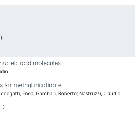
).
 nucleic acid molecules
udio
s for methyl nicotinate
; Menegatti, Enea; Gambari, Roberto; Nastruzzi, Claudio
AD