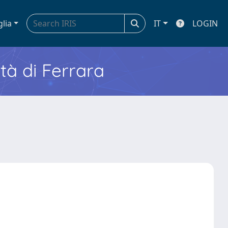
glia
IT
LOGIN
ità di Ferrara