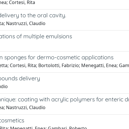
ea; Cortesi, Rita
elivery to the oral cavity.
ta; Nastruzzi, Claudio
tions of multiple emulsions
en sponges for dermo-cosmetic applications
betta; Cortesi, Rita; Bortolotti, Fabrizio; Menegatti, Enea; Ga
pounds delivery
udio
nique: coating with acrylic polymers for enteric 
ea; Nastruzzi, Claudio
 cosmetics
, Rita; Menegatti, Enea; Gambari, Roberto