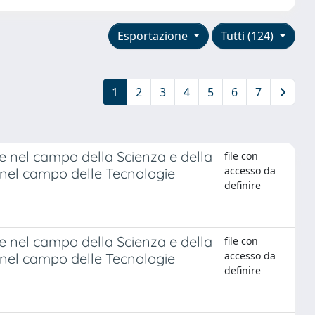
Esportazione
Tutti (124)
1
2
3
4
5
6
7
e nel campo della Scienza e della
file con
accesso da
i: nel campo delle Tecnologie
definire
e nel campo della Scienza e della
file con
accesso da
i: nel campo delle Tecnologie
definire