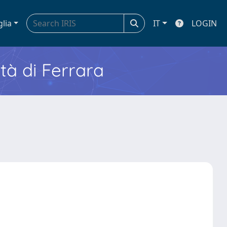
glia
IT
LOGIN
ità di Ferrara