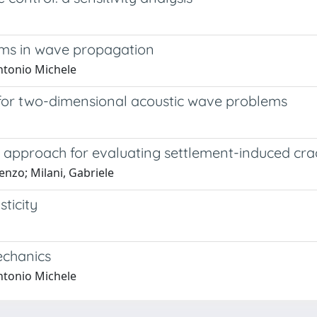
ems in wave propagation
Antonio Michele
for two-dimensional acoustic wave problems
approach for evaluating settlement-induced cra
enzo; Milani, Gabriele
ticity
echanics
Antonio Michele