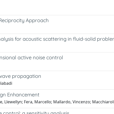
Reciprocity Approach
alysis for acoustic scattering in fluid-solid probl
nsional active noise control
 wave propagation
liabadi
esign Enhancement
e, Llewellyn; Fera, Marcello; Mallardo, Vincenzo; Macchiarol
control: a sensitivity analysis