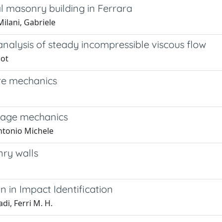
al masonry building in Ferrara
Milani, Gabriele
alysis of steady incompressible viscous flow
not
re mechanics
mage mechanics
Antonio Michele
nry walls
 in Impact Identification
di, Ferri M. H.