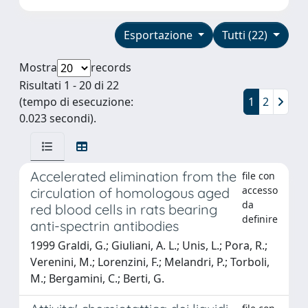
Esportazione
Tutti (22)
Mostra
records
Risultati 1 - 20 di 22
(tempo di esecuzione:
1
2
0.023 secondi).
Accelerated elimination from the
file con
accesso
circulation of homologous aged
da
red blood cells in rats bearing
definire
anti-spectrin antibodies
1999 Graldi, G.; Giuliani, A. L.; Unis, L.; Pora, R.;
Verenini, M.; Lorenzini, F.; Melandri, P.; Torboli,
M.; Bergamini, C.; Berti, G.