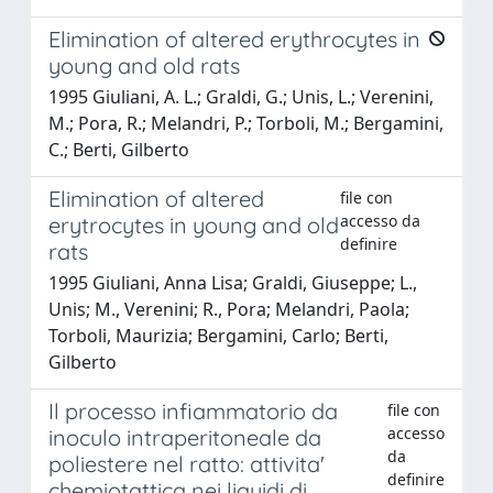
Elimination of altered erythrocytes in
young and old rats
1995 Giuliani, A. L.; Graldi, G.; Unis, L.; Verenini,
M.; Pora, R.; Melandri, P.; Torboli, M.; Bergamini,
C.; Berti, Gilberto
Elimination of altered
file con
accesso da
erytrocytes in young and old
definire
rats
1995 Giuliani, Anna Lisa; Graldi, Giuseppe; L.,
Unis; M., Verenini; R., Pora; Melandri, Paola;
Torboli, Maurizia; Bergamini, Carlo; Berti,
Gilberto
Il processo infiammatorio da
file con
accesso
inoculo intraperitoneale da
da
poliestere nel ratto: attivita'
definire
chemiotattica nei liquidi di