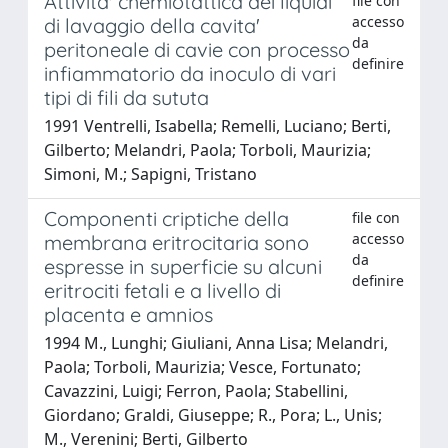
Attivita' chemiotattica dei liquidi
file con
accesso
di lavaggio della cavita'
da
peritoneale di cavie con processo
definire
infiammatorio da inoculo di vari
tipi di fili da sututa
1991 Ventrelli, Isabella; Remelli, Luciano; Berti,
Gilberto; Melandri, Paola; Torboli, Maurizia;
Simoni, M.; Sapigni, Tristano
Componenti criptiche della
file con
accesso
membrana eritrocitaria sono
da
espresse in superficie su alcuni
definire
eritrociti fetali e a livello di
placenta e amnios
1994 M., Lunghi; Giuliani, Anna Lisa; Melandri,
Paola; Torboli, Maurizia; Vesce, Fortunato;
Cavazzini, Luigi; Ferron, Paola; Stabellini,
Giordano; Graldi, Giuseppe; R., Pora; L., Unis;
M., Verenini; Berti, Gilberto