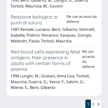
1992 Berti, Gilberto; M., Lunghi; G., Guerra;
Torboli, Maurizia; M., Govoni
Reazione biologica ai
file con accesso da
definire
punti di sutura
1987 Remelli, Luciano; Berti, Gilberto; Ventrelli,
Isabella; Pollinzi, Vincenzo; Vasquez, Giorgio;
Melandri, Paola; Torboli, Maurizia
Red blood cells expressing fetal
file con
accesso
antigens: their presence in
da
adults with certain forms of
definire
anemia
1996 Lunghi, M.; Giuliani, Anna Lisa; Torboli,
Maurizia; Guerra, G.; Vesce, F.; Salsini, G.;
Wiener, E.; Berti, Gilberto
1
2