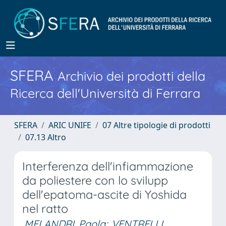
SFERA
Archivio dei prodotti della
Ricerca dell'Università di Ferrara
SFERA
ARIC UNIFE
07 Altre tipologie di prodotti
07.13 Altro
Interferenza dell'infiammazione
da poliestere con lo svilupp
dell'epatoma-ascite di Yoshida
nel ratto
MELANDRI, Paola
;
VENTRELLI,