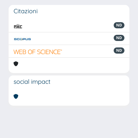
Citazioni
ND
ND
ND
social impact