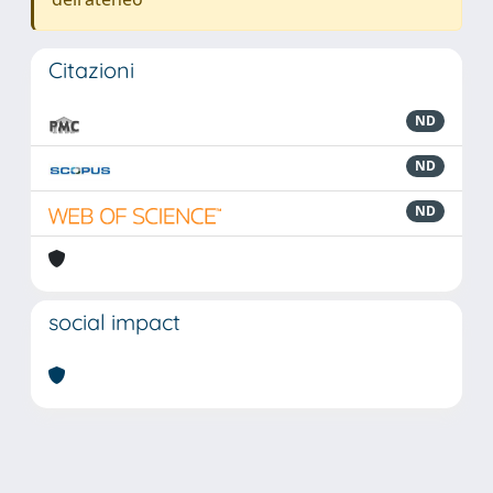
Citazioni
ND
ND
ND
social impact