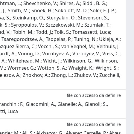
file con accesso da definire
nchini; F., Giacomini; A., Gianelle; A., Gianoli; S.,
tti, Luca
file con accesso da definire
Perret, P.; Pescatore, L.; Petridis, K.; Petrolini, A.; Petruzzo, M.; Picatoste Olloqui, E.; Pietrzyk, B.; Pilař, T.; Pinci, D.; Pistone, A.; Piucci, A.; Playfer, S.; Plo Casasus, M.; Poikela, T.; Polci, F.; Poluektov, A.; Polyakov, I.; Polycarpo, E.; Popov, A.; Popov, D.; Popovici, B.; Potterat, C.; Price, E.; Price, J. D.; Prisciandaro, J.; Pritchard, A.; Prouve, C.; Pugatch, V.; Puig Navarro, A.; Punzi, G.; Qian, W.; Quagliani, R.; Rachwal, B.; Rademacker, J. H.; Rama, M.; Rangel, M. S.; Raniuk, I.; Rauschmayr, N.; Raven, G.; Redi, F.; Reichert, S.; Reid, M. M.; dos Reis, A. C.; Ricciardi, S.; Richards, S.; Rihl, M.; Rinnert, K.; Rives Molina, V.; Robbe, P.; Rodrigues, A. B.; Rodrigues, E.; Rodriguez Lopez, J. A.; Rodriguez Perez, P.; Roiser, S.; Romanovsky, V.; Romero Vidal, A.; J., W. Ronayne; Rotondo, M.; Rouvinet, J.; Ruf, T.; Ruiz Valls, P.; Saborido Silva, J. J.; Sagidova, N.; Sail, P.; Saitta, B.; Salustino Guimaraes, V.; Sanchez Mayordomo, C.; Sanmartin Sedes, B.; Santacesaria, R.; Santamarina Rios, C.; Santimaria, M.; Santovetti, E.; Sarti, A.; Satriano, C.; Satta, A.; Saunders, D. M.; Savrina, D.; Schael, S.; Schiller, M.; Schindler, H.; Schlupp, M.; Schmelling, M.; Schmelzer, T.; Schmidt, B.; Schneider, O.; Schopper, A.; Schubiger, M.; Schune, M. H.; Schwemmer, R.; Sciascia, B.; Sciubba, A.; Semennikov, A.; Sergi, A.; Serra, N.; Serrano, J.; Sestini, L.; Seyfert, P.; Shapkin, M.; Shapoval, I.; Shcheglov, Y.; Shears, T.; Shekhtman, L.; Shevchenko, V.; Shires, A.; Siddi, B. G.; Silva Coutinho, R.; Silva de Oliveira, L.; Simi, G.; Sirendi, M.; Skidmore, N.; Skwarnicki, T.; Smith, E.; Smith, E.; Smith, I. T.; Smith, J.; Smith, M.; Snoek, H.; Sokoloff, M. D.; Soler, F. J. P.; Soomro, F.; Souza, D.; Souza De Paula, B.; Spaan, B.; Spradlin, P.; Sridharan, S.; Stagni, F.; Stahl, M.; Stahl, S.; Stefkova, S.; Steinkamp, O.; Stenyakin, O.; Stevenson, S.; Stoica, S.; Stone, S.; Storaci, B.; Stracka, S.; Straticiuc, M.; Straumann, U.; Sun, L.; Sutcliffe, W.; Swientek, K.; Swientek, S.; Syropoulos, V.; Szczekowski, M.; Szczypka, P.; Szumlak, T.; T’Jampens, S.; Tayduganov, A.; Tekampe, T.; Teklishyn, M.; Tellarini, G.; Teubert, F.; Thomas, C.; Thomas, E.; van Tilburg, J.; Tisserand, V.; Tobin, M.; Todd, J.; Tolk, S.; Tomassetti, Luca; Tonelli, D.; Topp Joergensen, S.; Torr, N.; Tournefier, E.; Tourneur, S.; Trabelsi, K.; Tran, M. T.; Tresch, M.; Trisovic, A.; Tsaregorodtsev, A.; Tsopelas, P.; Tuning, N.; Ukleja, A.; Ustyuzhanin, A.; Uwer, U.; Vacca, C.; Vagnoni, V.; Valenti, G.; Vallier, A.; Vazquez Gomez, R.; Vazquez Regueiro, P.; Vázquez Sierra, C.; Vecchi, S.; van Veghel, M.; Velthuis, J. J.; Veltri, M.; Veneziano, G.; Vesterinen, M.; Viaud, B.; Vieira, D.; Vieites Diaz, M.; Vilasis Cardona, X.; Vollhardt, A.; Volyanskyy, D.; Voong, D.; Vorobyev, A.; Vorobyev, V.; Voß, C.; de Vries, J. A.; Waldi, R.; Wallace, C.; Wallace, R.; Walsh, J.; Wandernoth, S.; Wang, J.; Ward, D. R.; Watson, N. K.; Websdale, D.; Weiden, A.; Whitehead, M.; Wilkinson, G.; Wilkinson, M.; Williams, M.; Williams, M. P.; Williams, M.; Williams, T.; Wilson, F. F.; Wimberley, J.; Wishahi, J.; Wislicki, W.; Witek, M.; Wormser, G.; Wotton, S. A.; Wright, S.; Wyllie, K.; Xie, Y.; Xu, Z.; Yang,