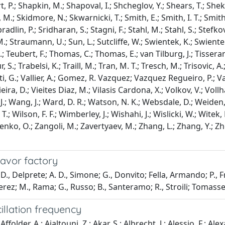
lavor factory
D., Delprete; A. D., Simone; G., Donvito; Fella, Armando; P., Fra
Perez; M., Rama; G., Russo; B., Santeramo; R., Stroili; Tomasse
llation frequency
 Gascon, D.; Gaspar, C.; Gauld, R.; Gavardi, L.; Gazzoni, G.; Gerick, D.; Gersabeck, E.; Gersabeck, M.; Gershon, T.; Ghez, P.; Gianì, S.; Gibson, V.; Girard, O. G.; Giubega, L.; Gligorov, V. V.; Göbel, C.; Golubkov, D.; Golutvin, A.; Gomes, A.; Gotti, C.; Grabalosa Gándara, M.; Graciani Diaz, R.; Granado Cardoso, L. A.; Graugés, E.; Graverini, E.; Graziani, G.; Grecu, A.; Greening, E.; Gregson, S.; Griffith, P.; Grillo, L.; Grünberg, O.; Gui, B.; Gushchin, E.; Guz, Y.; Gys, T.; Hadavizadeh, T.; Hadjivasiliou, C.; Haefeli, G.; Haen, C.; Haines, S. C.; Hall, S.; Hamilton, B.; Han, X.; Hansmann Menzemer, S.; Harnew, N.; Harnew, S. T.; Harrison, J.; He, J.; Head, T.; Heijne, V.; Heister, A.; Hennessy, K.; Henrard, P.; Henry, L.; Hernando Morata, J. A.; van Herwijnen, E.; Heß, M.; Hicheur, A.; Hill, D.; Hoballah, M.; Hombach, C.; Hulsbergen, W.; Humair, T.; Hussain, N.; Hutchcroft, D.; Hynds, D.; Idzik, M.; Ilten, P.; Jacobsson, R.; Jaeger, A.; Jalocha, J.; Jans, E.; Jawahery, A.; Jing, F.; John, M.; Johnson, D.; Jones, C. R.; Joram, C.; Jost, B.; Jurik, N.; Kandybei, S.; Kanso, W.; Karacson, M.; Karbach, T. M.; Karodia, S.; Kecke, M.; Kelsey, M.; Kenyon, I. R.; Kenzie, M.; Ketel, T.; Khanji, B.; Khurewathanakul, C.; Kirn, T.; Klaver, S.; Klimaszewski, K.; Kochebina, O.; Kolpin, M.; Komarov, I.; Koopman, R. F.; Koppenburg, P.; Kozeiha, M.; Kravchuk, L.; Kreplin, K.; Kreps, M.; Krocker, G.; Krokovny, P.; Kruse, F.; Krzemien, W.; Kucewicz, W.; Kucharczyk, M.; Kudryavtsev, V.; A., K. Kuonen; Kurek, K.; Kvaratskheliya, T.; Lacarrere, D.; Lafferty, G.; Lai, A.; Lambert, D.; Lanfranchi, G.; Langenbruch, C.; Langhans, B.; Latham, T.; Lazzeroni, C.; Le Gac, R.; van Leerdam, J.; Lees, J. P.; Lefèvre, R.; Leflat, A.; Lefrançois, J.; Lemos Cid, E.; Leroy, O.; Lesiak, T.; Leverington, B.; Li, Y.; Likhomanenko, T.; Liles, M.; Lindner, R.; Linn, C.; Lionetto, F.; Liu, B.; Liu, X.; Loh, D.; Longstaff, I.; Lopes, J. H.; Lucchesi, D.; Lucio Martinez, M.; Luo, H.; Lupato, A.; Luppi, Eleonora; Lupton, O.; Lusardi, N.; Lusiani, A.; Machefert, F.; Maciuc, F.; Maev, O.; Maguire, K.; Malde, S.; Malinin, A.; Manca, G.; Mancinelli, G.; Manning, P.; Mapelli, A.; Maratas, J.; Marchand, J. F.; Marconi, U.; Marin Benito, C.; Marino, P.; Marks, J.; Martellotti, G.; Martin, M.; Martinelli, M.; Martinez Santos, D.; Martinez Vidal, F.; Martins Tostes, D.; Massafferri, A.; Matev, R.; Mathad, A.; Mathe, Z.; Matteuzzi, C.; Mauri, A.; Maurin, B.; Mazurov, A.; Mccann, M.; Mccarthy, J.; Mcnab, A.; Mcnulty, R.; Meadows, B.; Meier, F.; Meissner, M.; Melnychuk, D.; Merk, M.; Michielin, E.; Milanes, D. A.; Minard, M. N.; Mitzel, D. S.; Molina Rodriguez, J.; Monroy, I. A.; Monteil, S.; Morandin, M.; Morawski, P.; Mordà, A.; Morello, M. J.; Moron, J.; Morris, A. B.; Mountain, R.; Muheim, F.; Müller, D.; Müller, J.; Müller, K.; Müller, V.; Mussini, M.; Muster, B.; Naik, P.; Nakada, T.; Nandakumar, R.; Nandi, A.; Nasteva, I.; Needham, M.; Neri, N.; Neubert, S.; Neufeld, N.; Neuner, M.; Nguyen, A. D.; Nguyen, T. D.; Nguyen Mau, C.; Niess, V.; Niet, R.; Nikitin, N.; Nikodem, T.; Novoselov, A.; O’Hanlon, D. P.; Oblakowska Mucha, A.; Obraztsov, V.; Ogilvy, S.; Okhrimenko, O.; Oldeman, R.; Onderwater, C. J. G.; Osorio Rodrigues, B.; Otalora Goicochea, J. M.; Otto, A.; Owen, P.; Oyanguren, A.; Palano, A.; Palombo, F.; Palutan, M.; Panman, J.; Papanestis, A.; Pappagallo, M.; Pappalardo, Luciano Libero; Pappenheimer, C.; Parkes, C.; Passaleva, G.; Patel, G. D.; Patel, M.; Patrignani, C.; Pearce, A.; Pellegrino, A.; Penso, G.; Pepe Altarelli, M.; Perazzini, S.; 