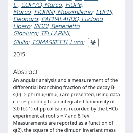
L.
;
CORVO, Marco
;
FIORE,
Marco
;
FIORINI, Massimiliano
;
LUPPI,
Eleonora
;
PAPPALARDO, Luciano
Libero
;
SIDDI, Benedetto
Gianluca
;
TELLARINI,
Giulia
;
TOMASSETTI, Luca
;
2015
Abstract
An angular analysis and a measurement of the
differential branching fraction of the decay B-
s(0) -> phi mu(+)mu(-) are presented, using data
corresponding to an integrated luminosity of
3.0 fb(-1) of pp collisions recorded by the LHCb
experiment at root s = 7 and 8 TeV.
Measurements are reported as a function of
q(2), the square of the dimuon invariant mass