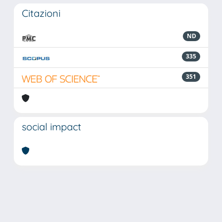
Citazioni
ND
335
351
social impact