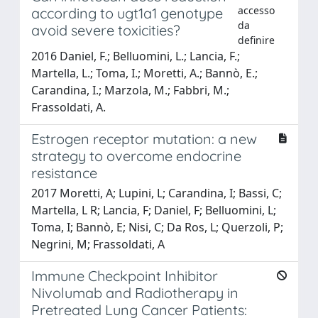
accesso
according to ugt1a1 genotype
da
avoid severe toxicities?
definire
2016 Daniel, F.; Belluomini, L.; Lancia, F.;
Martella, L.; Toma, I.; Moretti, A.; Bannò, E.;
Carandina, I.; Marzola, M.; Fabbri, M.;
Frassoldati, A.
Estrogen receptor mutation: a new
strategy to overcome endocrine
resistance
2017 Moretti, A; Lupini, L; Carandina, I; Bassi, C;
Martella, L R; Lancia, F; Daniel, F; Belluomini, L;
Toma, I; Bannò, E; Nisi, C; Da Ros, L; Querzoli, P;
Negrini, M; Frassoldati, A
Immune Checkpoint Inhibitor
Nivolumab and Radiotherapy in
Pretreated Lung Cancer Patients: