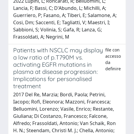
2022 Lupini, L; Roncarati, R; Belluomini, L;
Lancia, F; Bassi, C; D'Abundo, L; Michilli, A;
Guerriero, P; Fasano, A; Tiberi, E; Salamone, A;
Cosi, Dm; Saccenti, E; Tagliatti, V; Maestri, I;
Sabbioni, S; Volinia, S; Gafa, R; Lanza, G;
Frassoldati, A; Negrini, M
Patients with NSCLC may display
file con
accesso
a low ratio of p.T790M vs.
da
activating EGFR mutations in
definire
plasma at disease progression:
Implications for personalised
treatment
2017 Del Re, Marzia; Bordi, Paola; Petrini,
Iacopo; Rofi, Eleonora; Mazzoni, Francesca;
Belluomini, Lorenzo; Vasile, Enrico; Restante,
Giuliana; Di Costanzo, Francesco; Falcone,
Alfredo; Frassoldati, Antonio; Van Schaik, Ron
H. N.; Steendam, Christi M. J.; Chella, Antonio;