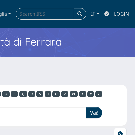
glia
IT
LOGIN
ità di Ferrara
O
P
Q
R
S
T
U
V
W
X
Y
Z