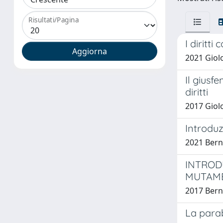
Risultati/Pagina
I diritti
2021 Giolo
Il giusf
diritti
2017 Giolo
Introduz
2021 Berna
INTRODU
MUTAM
2017 Berna
La parab