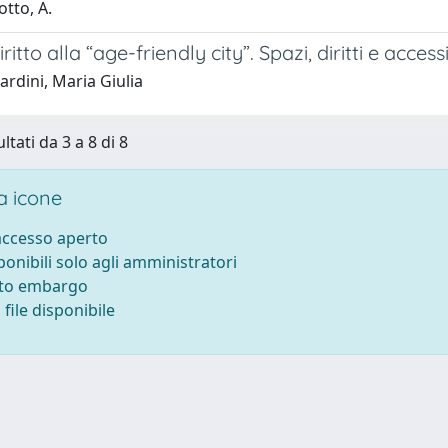
tto, A.
ritto alla “age-friendly city”. Spazi, diritti e accessi
rdini, Maria Giulia
ltati da 3 a 8 di 8
 icone
 accesso aperto
sponibili solo agli amministratori
tto embargo
file disponibile