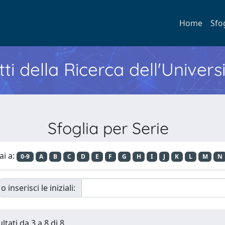
Home
Sfo
ti della Ricerca dell'Univers
Sfoglia per Serie
ai a:
0-9
A
B
C
D
E
F
G
H
I
J
K
L
M
N
o inserisci le iniziali:
ltati da 3 a 8 di 8