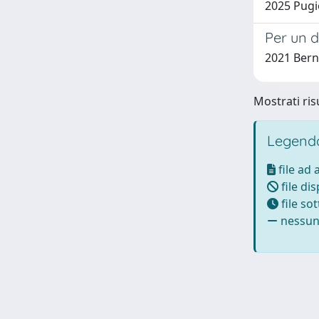
2025 Pugio
Per un di
2021 Berna
Mostrati risu
Legenda
file ad
file di
file so
nessun 