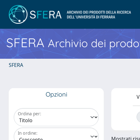
SFERA
Archivio dei prodot
SFERA
Opzioni
V
Ordina per:
In ordine:
Mostrati risu