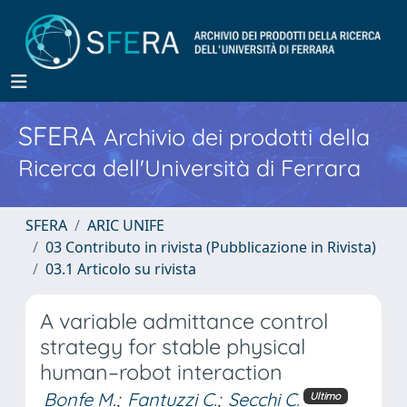
SFERA
Archivio dei prodotti della
Ricerca dell'Università di Ferrara
SFERA
ARIC UNIFE
03 Contributo in rivista (Pubblicazione in Rivista)
03.1 Articolo su rivista
A variable admittance control
strategy for stable physical
human–robot interaction
Bonfe M.
;
Fantuzzi C.
;
Secchi C.
Ultimo