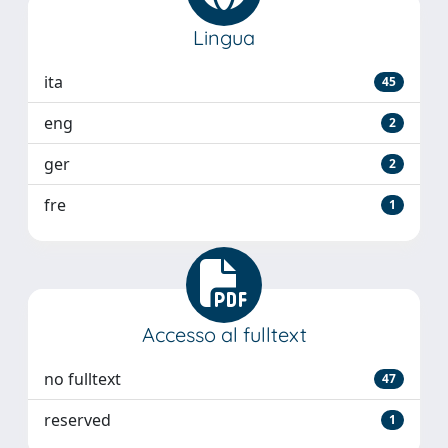
Lingua
ita
45
eng
2
ger
2
fre
1
Accesso al fulltext
no fulltext
47
reserved
1