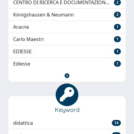
CENTRO DI RICERCA E DOCUMENTAZION...
2
Königshausen & Neumann
2
Aracne
1
Carlo Maestri
1
EDIESSE
1
Ediesse
1
Keyword
didattica
14