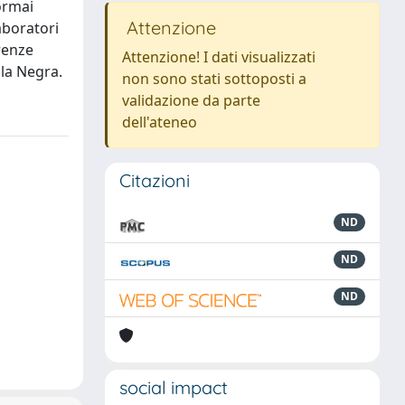
ormai
Attenzione
aboratori
renze
Attenzione! I dati visualizzati
lla Negra.
non sono stati sottoposti a
validazione da parte
dell'ateneo
Citazioni
ND
ND
ND
social impact