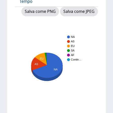
Tempo
Salva come PNG
Salva come JPEG
NA
AS
EU
SA
AF
EU
Contin…
AS
NA