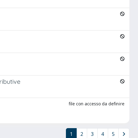
ributive
file con accesso da definire
1
2
3
4
5