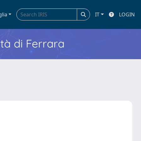
glia
IT
LOGIN
ità di Ferrara