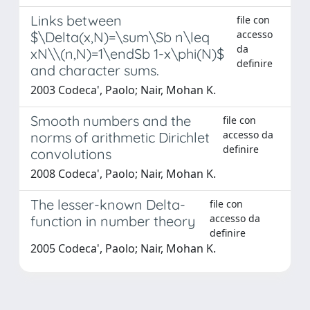
Links between
file con
accesso
$\Delta(x,N)=\sum\Sb n\leq
da
xN\\(n,N)=1\endSb 1-x\phi(N)$
definire
and character sums.
2003 Codeca', Paolo; Nair, Mohan K.
Smooth numbers and the
file con
accesso da
norms of arithmetic Dirichlet
definire
convolutions
2008 Codeca', Paolo; Nair, Mohan K.
The lesser-known Delta-
file con
accesso da
function in number theory
definire
2005 Codeca', Paolo; Nair, Mohan K.