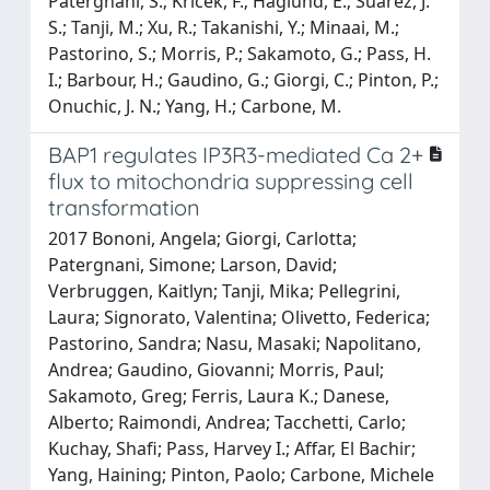
Patergnani, S.; Kricek, F.; Haglund, E.; Suarez, J.
S.; Tanji, M.; Xu, R.; Takanishi, Y.; Minaai, M.;
Pastorino, S.; Morris, P.; Sakamoto, G.; Pass, H.
I.; Barbour, H.; Gaudino, G.; Giorgi, C.; Pinton, P.;
Onuchic, J. N.; Yang, H.; Carbone, M.
BAP1 regulates IP3R3-mediated Ca 2+
flux to mitochondria suppressing cell
transformation
2017 Bononi, Angela; Giorgi, Carlotta;
Patergnani, Simone; Larson, David;
Verbruggen, Kaitlyn; Tanji, Mika; Pellegrini,
Laura; Signorato, Valentina; Olivetto, Federica;
Pastorino, Sandra; Nasu, Masaki; Napolitano,
Andrea; Gaudino, Giovanni; Morris, Paul;
Sakamoto, Greg; Ferris, Laura K.; Danese,
Alberto; Raimondi, Andrea; Tacchetti, Carlo;
Kuchay, Shafi; Pass, Harvey I.; Affar, El Bachir;
Yang, Haining; Pinton, Paolo; Carbone, Michele