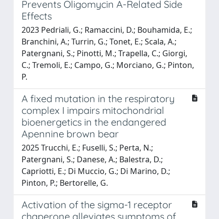
Prevents Oligomycin A-Related Side
Effects
2023 Pedriali, G.; Ramaccini, D.; Bouhamida, E.;
Branchini, A.; Turrin, G.; Tonet, E.; Scala, A.;
Patergnani, S.; Pinotti, M.; Trapella, C.; Giorgi,
C.; Tremoli, E.; Campo, G.; Morciano, G.; Pinton,
P.
A fixed mutation in the respiratory
complex I impairs mitochondrial
bioenergetics in the endangered
Apennine brown bear
2025 Trucchi, E.; Fuselli, S.; Perta, N.;
Patergnani, S.; Danese, A.; Balestra, D.;
Capriotti, E.; Di Muccio, G.; Di Marino, D.;
Pinton, P.; Bertorelle, G.
Activation of the sigma-1 receptor
chaperone alleviates symptoms of