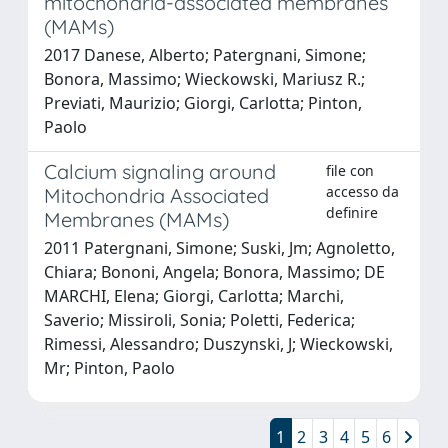
mitochondria-associated membranes
(MAMs)
2017 Danese, Alberto; Patergnani, Simone;
Bonora, Massimo; Wieckowski, Mariusz R.;
Previati, Maurizio; Giorgi, Carlotta; Pinton,
Paolo
Calcium signaling around
file con
accesso da
Mitochondria Associated
definire
Membranes (MAMs)
2011 Patergnani, Simone; Suski, Jm; Agnoletto,
Chiara; Bononi, Angela; Bonora, Massimo; DE
MARCHI, Elena; Giorgi, Carlotta; Marchi,
Saverio; Missiroli, Sonia; Poletti, Federica;
Rimessi, Alessandro; Duszynski, J; Wieckowski,
Mr; Pinton, Paolo
1
2
3
4
5
6