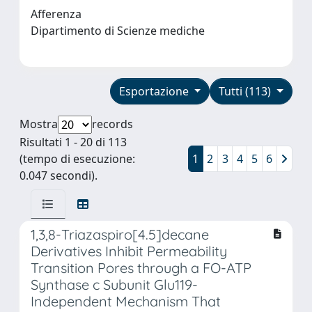
Afferenza
Dipartimento di Scienze mediche
Esportazione
Tutti (113)
Mostra
records
Risultati 1 - 20 di 113
(tempo di esecuzione:
1
2
3
4
5
6
0.047 secondi).
1,3,8-Triazaspiro[4.5]decane
Derivatives Inhibit Permeability
Transition Pores through a FO-ATP
Synthase c Subunit Glu119-
Independent Mechanism That