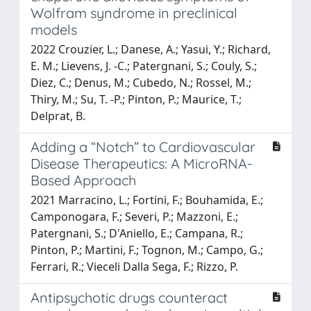
Wolfram syndrome in preclinical
models
2022 Crouzier, L.; Danese, A.; Yasui, Y.; Richard,
E. M.; Lievens, J. -C.; Patergnani, S.; Couly, S.;
Diez, C.; Denus, M.; Cubedo, N.; Rossel, M.;
Thiry, M.; Su, T. -P.; Pinton, P.; Maurice, T.;
Delprat, B.
Adding a “Notch” to Cardiovascular
Disease Therapeutics: A MicroRNA-
Based Approach
2021 Marracino, L.; Fortini, F.; Bouhamida, E.;
Camponogara, F.; Severi, P.; Mazzoni, E.;
Patergnani, S.; D'Aniello, E.; Campana, R.;
Pinton, P.; Martini, F.; Tognon, M.; Campo, G.;
Ferrari, R.; Vieceli Dalla Sega, F.; Rizzo, P.
Antipsychotic drugs counteract