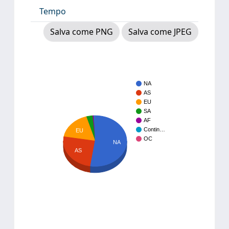
Tempo
Salva come PNG
Salva come JPEG
NA
AS
EU
SA
AF
Contin…
EU
OC
NA
AS