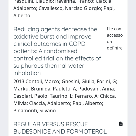
Pasquini, Claudio; Ravenna, Franco; Ciaccia,
Adalberto; Cavallesco, Narciso Giorgio; Papi,
Alberto
Reducing agents decrease the
file con
accesso
oxidative burst and improve
da
clinical outcomes in COPD
definire
patients: A randomised
controlled trial on the effects of
sulphurous thermal water
inhalation
2013 Contoli, Marco; Gnesini, Giulia; Forini, G;
Marku, Brunilda; Pauletti, A; Padovani, Anna;
Casolari, Paolo; Taurino, L; Ferraro, A; Chicca,
Milvia; Ciaccia, Adalberto; Papi, Alberto;
Pinamonti, Silvano
REGULAR VERSUS RESCUE
BUDESONIDE AND FORMOTEROL