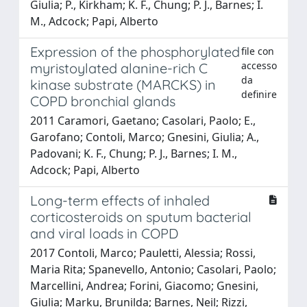
Giulia; P., Kirkham; K. F., Chung; P. J., Barnes; I.
M., Adcock; Papi, Alberto
Expression of the phosphorylated
file con
accesso
myristoylated alanine-rich C
da
kinase substrate (MARCKS) in
definire
COPD bronchial glands
2011 Caramori, Gaetano; Casolari, Paolo; E.,
Garofano; Contoli, Marco; Gnesini, Giulia; A.,
Padovani; K. F., Chung; P. J., Barnes; I. M.,
Adcock; Papi, Alberto
Long-term effects of inhaled
corticosteroids on sputum bacterial
and viral loads in COPD
2017 Contoli, Marco; Pauletti, Alessia; Rossi,
Maria Rita; Spanevello, Antonio; Casolari, Paolo;
Marcellini, Andrea; Forini, Giacomo; Gnesini,
Giulia; Marku, Brunilda; Barnes, Neil; Rizzi,