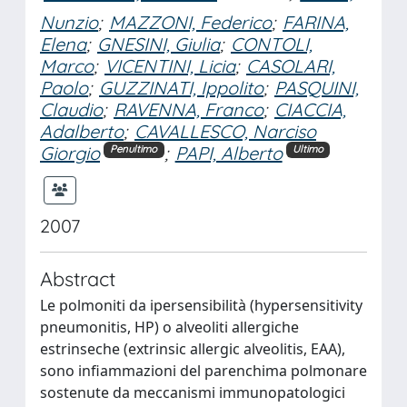
Nunzio
;
MAZZONI, Federico
;
FARINA,
Elena
;
GNESINI, Giulia
;
CONTOLI,
Marco
;
VICENTINI, Licia
;
CASOLARI,
Paolo
;
GUZZINATI, Ippolito
;
PASQUINI,
Claudio
;
RAVENNA, Franco
;
CIACCIA,
Adalberto
;
CAVALLESCO, Narciso
Giorgio
;
PAPI, Alberto
Penultimo
Ultimo
2007
Abstract
Le polmoniti da ipersensibilità (hypersensitivity
pneumonitis, HP) o alveoliti allergiche
estrinseche (extrinsic allergic alveolitis, EAA),
sono infiammazioni del parenchima polmonare
sostenute da meccanismi immunopatologici