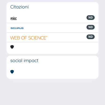
Citazioni
ND
ND
ND
social impact