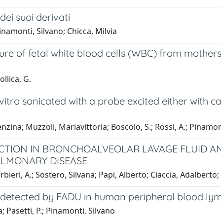
ei suoi derivati
Pinamonti, Silvano; Chicca, Milvia
ture of fetal white blood cells (WBC) from mothe
llica, G.
itro sonicated with a probe excited either with c
nzina; Muzzoli, Mariavittoria; Boscolo, S.; Rossi, A.; Pinamon
TION IN BRONCHOALVEOLAR LAVAGE FLUID A
ULMONARY DISEASE
arbieri, A.; Sostero, Silvana; Papi, Alberto; Ciaccia, Adalberto
etected by FADU in human peripheral blood ly
; Pasetti, P.; Pinamonti, Silvano