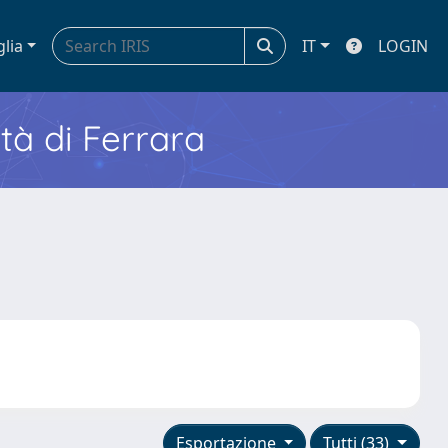
glia
IT
LOGIN
ità di Ferrara
Esportazione
Tutti (33)