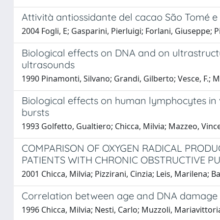
Attività antiossidante del cacao São Tomé e d
2004 Fogli, E; Gasparini, Pierluigi; Forlani, Giuseppe; 
Biological effects on DNA and on ultrastruc
ultrasounds
1990 Pinamonti, Silvano; Grandi, Gilberto; Vesce, F.; Mo
Biological effects on human lymphocytes in v
bursts
1993 Golfetto, Gualtiero; Chicca, Milvia; Mazzeo, Vince
COMPARISON OF OXYGEN RADICAL PRODUC
PATIENTS WITH CHRONIC OBSTRUCTIVE P
2001 Chicca, Milvia; Pizzirani, Cinzia; Leis, Marilena; B
Correlation between age and DNA damage d
1996 Chicca, Milvia; Nesti, Carlo; Muzzoli, Mariavittoria