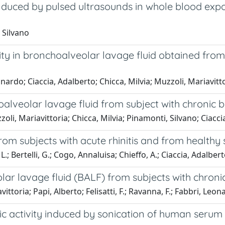
induced by pulsed ultrasounds in whole blood exp
 Silvano
ty in bronchoalveolar lavage fluid obtained from
Leonardo; Ciaccia, Adalberto; Chicca, Milvia; Muzzoli, Mariavit
oalveolar lavage fluid from subject with chronic b
oli, Mariavittoria; Chicca, Milvia; Pinamonti, Silvano; Ciacci
rom subjects with acute rhinitis and from healthy
L.; Bertelli, G.; Cogo, Annaluisa; Chieffo, A.; Ciaccia, Adalbe
r lavage fluid (BALF) from subjects with chronic
ittoria; Papi, Alberto; Felisatti, F.; Ravanna, F.; Fabbri, Leo
ic activity induced by sonication of human serum