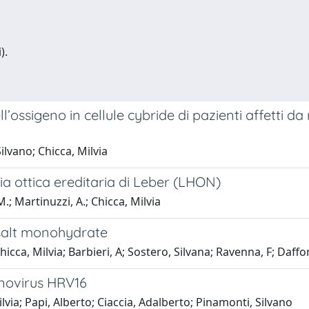
).
ll’ossigeno in cellule cybride di pazienti affetti d
ilvano; Chicca, Milvia
tia ottica ereditaria di Leber (LHON)
.; Martinuzzi, A.; Chicca, Milvia
 salt monohydrate
icca, Milvia; Barbieri, A; Sostero, Silvana; Ravenna, F; Daffon
rinovirus HRV16
lvia; Papi, Alberto; Ciaccia, Adalberto; Pinamonti, Silvano