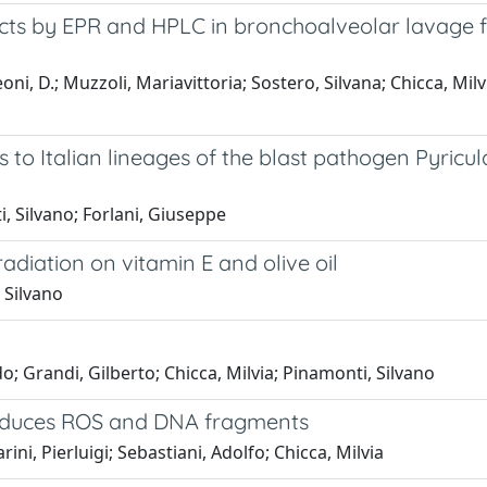
ucts by EPR and HPLC in bronchoalveolar lavage fl
ni, D.; Muzzoli, Mariavittoria; Sostero, Silvana; Chicca, Milvia
rs to Italian lineages of the blast pathogen Pyricul
i, Silvano; Forlani, Giuseppe
radiation on vitamin E and olive oil
 Silvano
o; Grandi, Gilberto; Chicca, Milvia; Pinamonti, Silvano
roduces ROS and DNA fragments
ni, Pierluigi; Sebastiani, Adolfo; Chicca, Milvia