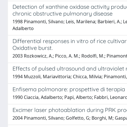
Detection of xanthine oxidase activity prod
chronic obstructive pulmonary disease
1998 Pinamonti, Silvano; Leis, Marilena; Barbieri, A.; Leo
Adalberto
Differential responses in vitro of rice cultiva
Oxidative burst.
2003 Rozkowicz, A.; Picco, A. M.; Rodolfi, M.; Pinamont
Effects of pulsed ultrasound and ultraviolet 
1994 Muzzoli, Mariavittoria; Chicca, Milvia; Pinamonti,
Enfisema polmonare: prospettive di terapia
1990 Ciaccia, Adalberto; Papi, Alberto; Fabbri, Leonard
Excimer laser photoablation during PRK p
2004 Pinamonti, Silvano; Golfetto, G; Borghi, M; Gaspari