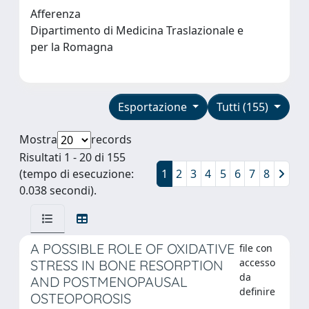
Afferenza
Dipartimento di Medicina Traslazionale e
per la Romagna
Esportazione
Tutti (155)
Mostra
records
Risultati 1 - 20 di 155
(tempo di esecuzione:
1
2
3
4
5
6
7
8
0.038 secondi).
A POSSIBLE ROLE OF OXIDATIVE
file con
accesso
STRESS IN BONE RESORPTION
da
AND POSTMENOPAUSAL
definire
OSTEOPOROSIS