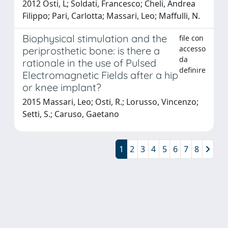
2012 Osti, L; Soldati, Francesco; Cheli, Andrea
Filippo; Pari, Carlotta; Massari, Leo; Maffulli, N.
Biophysical stimulation and the
file con
accesso
periprosthetic bone: is there a
da
rationale in the use of Pulsed
definire
Electromagnetic Fields after a hip
or knee implant?
2015 Massari, Leo; Osti, R.; Lorusso, Vincenzo;
Setti, S.; Caruso, Gaetano
1
2
3
4
5
6
7
8