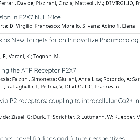
Ferrari, Davide; Pizzirani, Cinzia; Matteoli, M.; DI VIRGILIO, 
ion in P2X7 Null Mice
a; Di Virgilio, Francesco; Morello, Silvana; Adinolfi, Elena
 as New Targets for an Innovative Pharmacologi
o, F.; Varani, K.; Tognon, M.
king the ATP Receptor P2X7
ssia; Falzoni, Simonetta; Giuliani, Anna Lisa; Rotondo, A; Sa
 L; Raffaghello, L; Pistoia, V; DI VIRGILIO, Francesco
a P2 receptors: coupling to intracellular Ca2+ i
avide; Zissel, G; Dürk, T; Sorichter, S; Luttmann, W; Kuepper, 
tors: novel findings and future perspectives