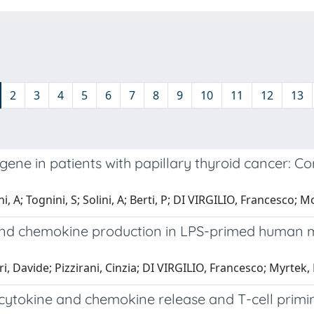
2
3
4
5
6
7
8
9
10
11
12
13
ne in patients with papillary thyroid cancer: Corr
, A; Tognini, S; Solini, A; Berti, P; DI VIRGILIO, Francesco; M
nd chemokine production in LPS-primed human mo
rari, Davide; Pizzirani, Cinzia; DI VIRGILIO, Francesco; Myrtek, 
ytokine and chemokine release and T-cell primin