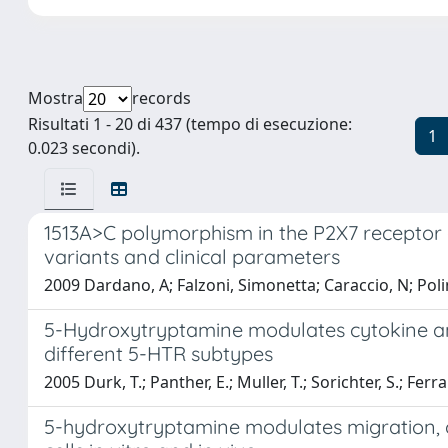
Mostra
records
Risultati 1 - 20 di 437 (tempo di esecuzione:
1
0.023 secondi).
1513A>C polymorphism in the P2X7 receptor ge
variants and clinical parameters
2009 Dardano, A; Falzoni, Simonetta; Caraccio, N; Polini
5-Hydroxytryptamine modulates cytokine a
different 5-HTR subtypes
2005 Durk, T.; Panther, E.; Muller, T.; Sorichter, S.; Fer
5-hydroxytryptamine modulates migration, c