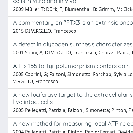
cells in vitro and in vivo
2009 Müller, T; Dürk, T; Blumenthal, B; Grimm, M; Cicko,
A commentary on "PTX3 is an extrinsic onc
2015 DI VIRGILIO, Francesco
A defect in glycogen synthesis characterizes 
2001 Solini, A; DI VIRGILIO, Francesco; Chiozzi, Paola; 
A His-155 to Tyr polymorphism confers gain
2005 Cabrini, G; Falzoni, Simonetta; Forchap, Sylvia Lek
VIRGILIO, Francesco
A new luciferase target to the extracellula
live intact cells.
2005 Pellegatti, Patrizia; Falzoni, Simonetta; Pinton, 
A new method for measuring local ATP release 
2004 Pellegatti, Patrizia; Pinton, Paolo; Ferrari, David