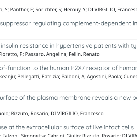
 S; Panther, E; Sorichter, S; Herouy, Y; DI VIRGILIO, Francesc
osuppressor regulating complement-dependent i
insulin resistance in hypertensive patients with t
Fioretto, P; Passaro, Angelina; Fellin, Renato
-of-function to the human P2X7 receptor of huma
eanju; Pellegatti, Patrizia; Balboni, A; Agostini, Paola; Cuneo
r surface of the plasma membrane reveals a new p
Paolo; Rizzuto, Rosario; DI VIRGILIO, Francesco
at the extracellular surface of live intact cells
e; Falzoni, Simonetta; Cabrini, Giulio; Rizzuto, Rosario; DI V