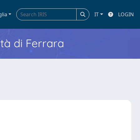
glia
IT
LOGIN
ità di Ferrara