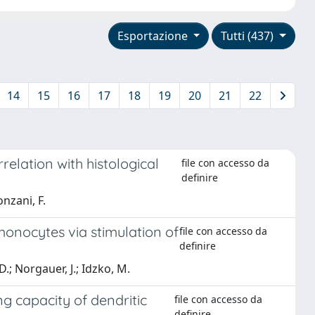
Esportazione
Tutti (437)
14
15
16
17
18
19
20
21
22
elation with histological
file con accesso da
definire
onzani, F.
nocytes via stimulation of
file con accesso da
definire
D.; Norgauer, J.; Idzko, M.
g capacity of dendritic
file con accesso da
definire