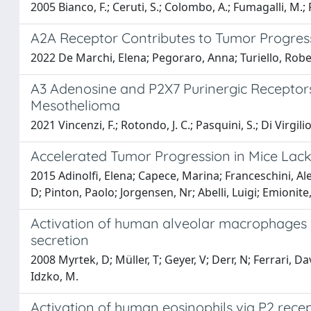
2005 Bianco, F.; Ceruti, S.; Colombo, A.; Fumagalli, M.; 
A2A Receptor Contributes to Tumor Progress
2022 De Marchi, Elena; Pegoraro, Anna; Turiello, Robert
A3 Adenosine and P2X7 Purinergic Receptors
Mesothelioma
2021 Vincenzi, F.; Rotondo, J. C.; Pasquini, S.; Di Virgili
Accelerated Tumor Progression in Mice Lac
2015 Adinolfi, Elena; Capece, Marina; Franceschini, Ale
D; Pinton, Paolo; Jorgensen, Nr; Abelli, Luigi; Emionite,
Activation of human alveolar macrophages vi
secretion
2008 Myrtek, D; Müller, T; Geyer, V; Derr, N; Ferrari, D
Idzko, M.
Activation of human eosinophils via P2 recep