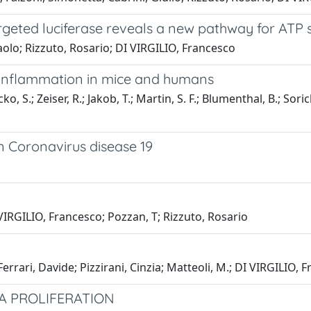
ted luciferase reveals a new pathway for ATP s
Paolo; Rizzuto, Rosario; DI VIRGILIO, Francesco
ay inflammation in mice and humans
cko, S.; Zeiser, R.; Jakob, T.; Martin, S. F.; Blumenthal, B.; Sor
in Coronavirus disease 19
 VIRGILIO, Francesco; Pozzan, T; Rizzuto, Rosario
Ferrari, Davide; Pizzirani, Cinzia; Matteoli, M.; DI VIRGILIO, 
IA PROLIFERATION