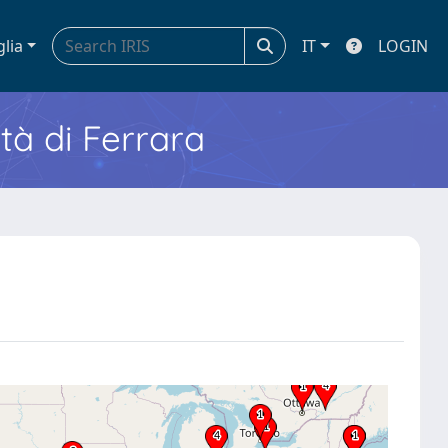
glia
IT
LOGIN
ità di Ferrara