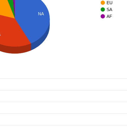
EU
SA
NA
AF
S