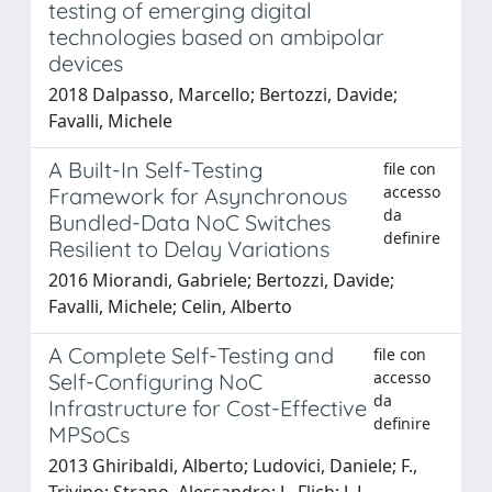
testing of emerging digital
technologies based on ambipolar
devices
2018 Dalpasso, Marcello; Bertozzi, Davide;
Favalli, Michele
A Built-In Self-Testing
file con
accesso
Framework for Asynchronous
da
Bundled-Data NoC Switches
definire
Resilient to Delay Variations
2016 Miorandi, Gabriele; Bertozzi, Davide;
Favalli, Michele; Celin, Alberto
A Complete Self-Testing and
file con
accesso
Self-Configuring NoC
da
Infrastructure for Cost-Effective
definire
MPSoCs
2013 Ghiribaldi, Alberto; Ludovici, Daniele; F.,
Trivino; Strano, Alessandro; J., Flich; J. L.,