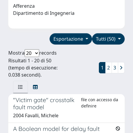
Afferenza
Dipartimento di Ingegneria
Esportazione
Tutti (50)
Mostra
records
Risultati 1 - 20 di 50
(tempo di esecuzione:
1
2
3
0.038 secondi).
"Victim gate" crosstalk
file con accesso da
definire
fault model
2004 Favalli, Michele
A Boolean model for delay fault