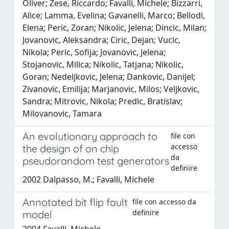
Oliver; Zese, Riccardo; Favalli, Michele; Bizzarri,
Alice; Lamma, Evelina; Gavanelli, Marco; Bellodi,
Elena; Peric, Zoran; Nikolic, Jelena; Dincic, Milan;
Jovanovic, Aleksandra; Ciric, Dejan; Vucic,
Nikola; Peric, Sofija; Jovanovic, Jelena;
Stojanovic, Milica; Nikolic, Tatjana; Nikolic,
Goran; Nedeljkovic, Jelena; Dankovic, Danijel;
Zivanovic, Emilija; Marjanovic, Milos; Veljkovic,
Sandra; Mitrovic, Nikola; Predic, Bratislav;
Milovanovic, Tamara
An evolutionary approach to
file con
accesso
the design of on chip
da
pseudorandom test generators
definire
2002 Dalpasso, M.; Favalli, Michele
Annotated bit flip fault
file con accesso da
definire
model
2004 Favalli, Michele