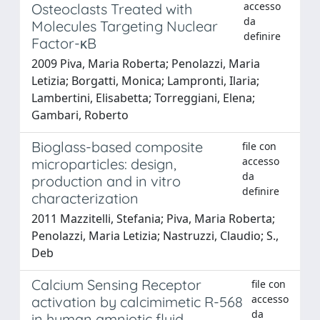
accesso
Osteoclasts Treated with
da
Molecules Targeting Nuclear
definire
Factor-κB
2009 Piva, Maria Roberta; Penolazzi, Maria
Letizia; Borgatti, Monica; Lampronti, Ilaria;
Lambertini, Elisabetta; Torreggiani, Elena;
Gambari, Roberto
Bioglass-based composite
file con
accesso
microparticles: design,
da
production and in vitro
definire
characterization
2011 Mazzitelli, Stefania; Piva, Maria Roberta;
Penolazzi, Maria Letizia; Nastruzzi, Claudio; S.,
Deb
Calcium Sensing Receptor
file con
accesso
activation by calcimimetic R-568
da
in human amniotic fluid