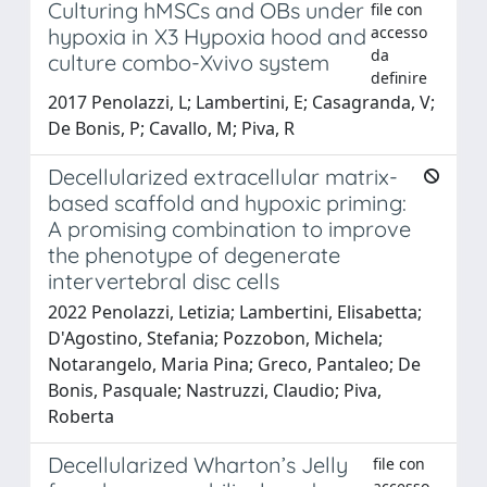
Culturing hMSCs and OBs under
file con
accesso
hypoxia in X3 Hypoxia hood and
da
culture combo-Xvivo system
definire
2017 Penolazzi, L; Lambertini, E; Casagranda, V;
De Bonis, P; Cavallo, M; Piva, R
Decellularized extracellular matrix-
based scaffold and hypoxic priming:
A promising combination to improve
the phenotype of degenerate
intervertebral disc cells
2022 Penolazzi, Letizia; Lambertini, Elisabetta;
D'Agostino, Stefania; Pozzobon, Michela;
Notarangelo, Maria Pina; Greco, Pantaleo; De
Bonis, Pasquale; Nastruzzi, Claudio; Piva,
Roberta
Decellularized Wharton’s Jelly
file con
accesso