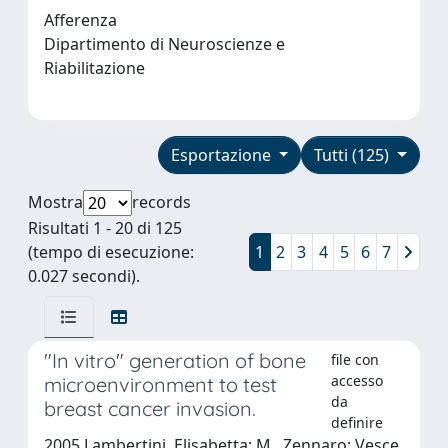
Afferenza
Dipartimento di Neuroscienze e
Riabilitazione
Esportazione
Tutti (125)
Mostra
records
Risultati 1 - 20 di 125
(tempo di esecuzione:
1
2
3
4
5
6
7
0.027 secondi).
"In vitro" generation of bone
file con
accesso
microenvironment to test
da
breast cancer invasion.
definire
2005 Lambertini, Elisabetta; M., Zennaro; Vesce,