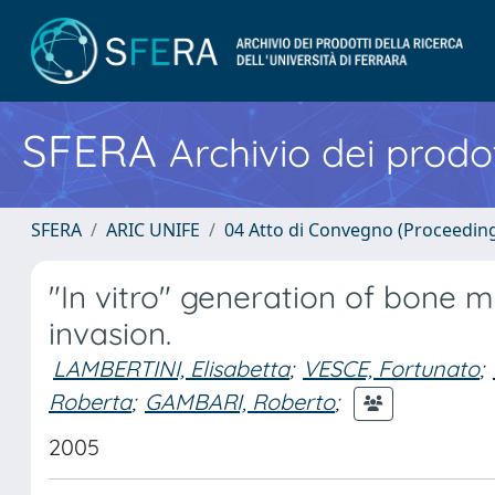
SFERA
Archivio dei prodot
SFERA
ARIC UNIFE
04 Atto di Convegno (Proceedin
"In vitro" generation of bone 
invasion.
LAMBERTINI, Elisabetta
;
VESCE, Fortunato
;
Roberta
;
GAMBARI, Roberto
;
2005