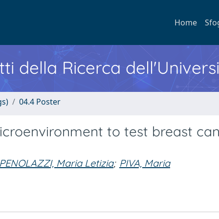
Home
Sfo
ti della Ricerca dell'Univers
gs)
04.4 Poster
microenvironment to test breast ca
PENOLAZZI, Maria Letizia
;
PIVA, Maria