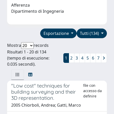
Afferenza
Dipartimento di Ingegneria
Esportazione
Tutti (134)
Mostra
records
Risultati 1 - 20 di 134
(tempo di esecuzione:
1
2
3
4
5
6
7
0.035 secondi).
"Low cost" techniques for
file con
accesso da
building surveying and their
definire
3D representation.
2005 Chiorboli, Andrea; Gatti, Marco