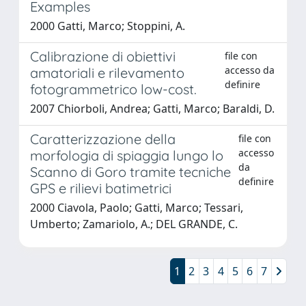
Examples
2000 Gatti, Marco; Stoppini, A.
Calibrazione di obiettivi
file con
accesso da
amatoriali e rilevamento
definire
fotogrammetrico low-cost.
2007 Chiorboli, Andrea; Gatti, Marco; Baraldi, D.
Caratterizzazione della
file con
accesso
morfologia di spiaggia lungo lo
da
Scanno di Goro tramite tecniche
definire
GPS e rilievi batimetrici
2000 Ciavola, Paolo; Gatti, Marco; Tessari,
Umberto; Zamariolo, A.; DEL GRANDE, C.
1
2
3
4
5
6
7