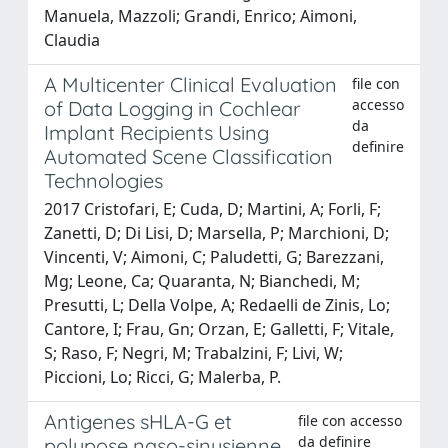
Manuela, Mazzoli; Grandi, Enrico; Aimoni,
Claudia
A Multicenter Clinical Evaluation
file con
accesso
of Data Logging in Cochlear
da
Implant Recipients Using
definire
Automated Scene Classification
Technologies
2017 Cristofari, E; Cuda, D; Martini, A; Forli, F;
Zanetti, D; Di Lisi, D; Marsella, P; Marchioni, D;
Vincenti, V; Aimoni, C; Paludetti, G; Barezzani,
Mg; Leone, Ca; Quaranta, N; Bianchedi, M;
Presutti, L; Della Volpe, A; Redaelli de Zinis, Lo;
Cantore, I; Frau, Gn; Orzan, E; Galletti, F; Vitale,
S; Raso, F; Negri, M; Trabalzini, F; Livi, W;
Piccioni, Lo; Ricci, G; Malerba, P.
Antigenes sHLA-G et
file con accesso
da definire
polypose naso-sinusienne.