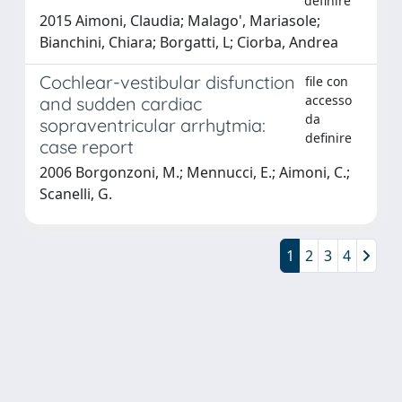
definire
2015 Aimoni, Claudia; Malago', Mariasole;
Bianchini, Chiara; Borgatti, L; Ciorba, Andrea
Cochlear-vestibular disfunction
file con
accesso
and sudden cardiac
da
sopraventricular arrhytmia:
definire
case report
2006 Borgonzoni, M.; Mennucci, E.; Aimoni, C.;
Scanelli, G.
1
2
3
4