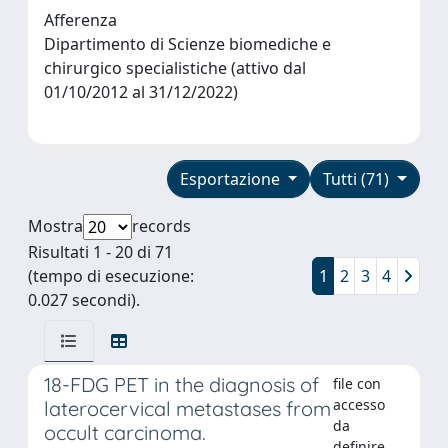
Afferenza
Dipartimento di Scienze biomediche e
chirurgico specialistiche (attivo dal
01/10/2012 al 31/12/2022)
Esportazione
Tutti (71)
Mostra
records
Risultati 1 - 20 di 71
(tempo di esecuzione:
1
2
3
4
0.027 secondi).
18-FDG PET in the diagnosis of
file con
accesso
laterocervical metastases from
da
occult carcinoma.
definire