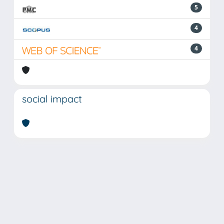
5
4
4
social impact