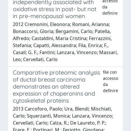
accesso
independently associated with
da
oxidative stress in post- but not
definire
in pre-menopausal women
2012 Cremonini, Eleonora; Romani, Arianna;
Bonaccorsi, Gloria; Bergamini, Carlo; Patella,
Alfredo; Castaldini, Maria Cristina; Ferrazzini,
Stefania; Capatti, Alessandra; Fila, Enrica; F.,
Casali; G. F., Fantini; Lanzara, Vincenzo; Massari,
Leo; Cervellati, Carlo
Comparative proteomic analysis
file con
accesso
of ductal breast carcinoma
da
demonstrates an altered
definire
expression of chaperonins and
cytoskeletal proteins
2013 Carcoforo, Paolo; Ura, Blendi; Mischiati,
Carlo; Squerzanti, Monica; Lanzara, Vincenzo;
Cervellati, Carlo; Calza, R.; De Laureto, P. P.;
Frare, E.; Portinari, M.; Feriotto, Giordana;