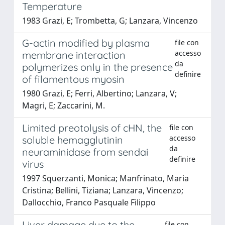
Temperature
1983 Grazi, E; Trombetta, G; Lanzara, Vincenzo
G-actin modified by plasma
file con
accesso
membrane interaction
da
polymerizes only in the presence
definire
of filamentous myosin
1980 Grazi, E; Ferri, Albertino; Lanzara, V;
Magri, E; Zaccarini, M.
Limited preotolysis of cHN, the
file con
accesso
soluble hemagglutinin
da
neuraminidase from sendai
definire
virus
1997 Squerzanti, Monica; Manfrinato, Maria
Cristina; Bellini, Tiziana; Lanzara, Vincenzo;
Dallocchio, Franco Pasquale Filippo
Liver damage due to the
file con