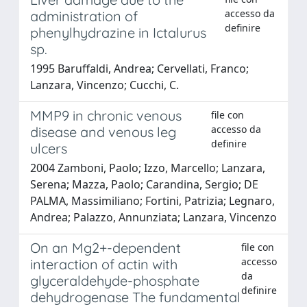
accesso da
administration of
definire
phenylhydrazine in Ictalurus
sp.
1995 Baruffaldi, Andrea; Cervellati, Franco;
Lanzara, Vincenzo; Cucchi, C.
MMP9 in chronic venous
file con
accesso da
disease and venous leg
definire
ulcers
2004 Zamboni, Paolo; Izzo, Marcello; Lanzara,
Serena; Mazza, Paolo; Carandina, Sergio; DE
PALMA, Massimiliano; Fortini, Patrizia; Legnaro,
Andrea; Palazzo, Annunziata; Lanzara, Vincenzo
On an Mg2+-dependent
file con
accesso
interaction of actin with
da
glyceraldehyde-phosphate
definire
dehydrogenase The fundamental