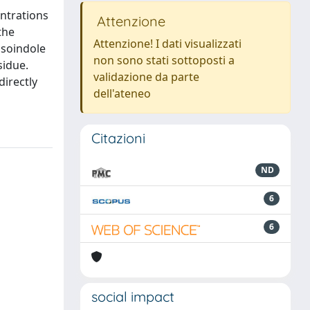
entrations
Attenzione
the
Attenzione! I dati visualizzati
isoindole
non sono stati sottoposti a
sidue.
validazione da parte
directly
dell'ateneo
Citazioni
ND
6
6
social impact