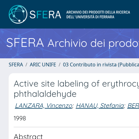
SFERA
Archivio dei prodot
SFERA
ARIC UNIFE
03 Contributo in rivista (Pubblica
Active site labeling of erythro
phthalaldehyde
LANZARA, Vincenzo
;
HANAU, Stefania
;
BER
1998
Abstract