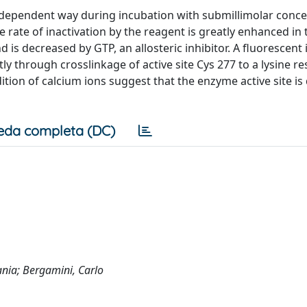
e-dependent way during incubation with submillimolar conc
he rate of inactivation by the reagent is greatly enhanced in 
is decreased by GTP, an allosteric inhibitor. A fluorescent 
y through crosslinkage of active site Cys 277 to a lysine re
ion of calcium ions suggest that the enzyme active site is 
eda completa (DC)
fania; Bergamini, Carlo